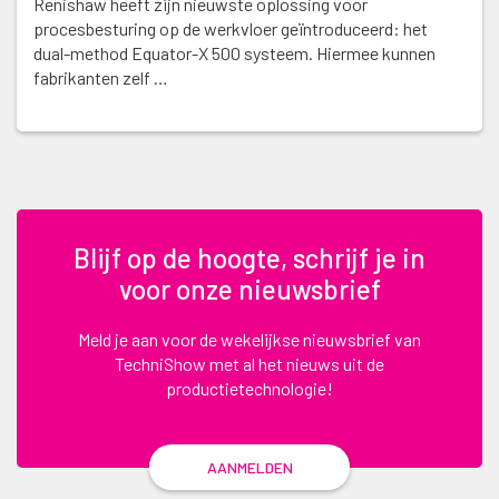
Renishaw heeft zijn nieuwste oplossing voor
procesbesturing op de werkvloer geïntroduceerd: het
dual-method Equator-X 500 systeem. Hiermee kunnen
fabrikanten zelf …
Blijf op de hoogte, schrijf je in
voor onze nieuwsbrief
Meld je aan voor de wekelijkse nieuwsbrief van
TechniShow met al het nieuws uit de
productietechnologie!
AANMELDEN