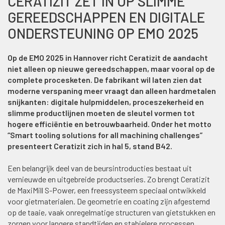
CERATIZIT ZET IN OP SLIMME
GEREEDSCHAPPEN EN DIGITALE
ONDERSTEUNING OP EMO 2025
Op de EMO 2025 in Hannover richt Ceratizit de aandacht
niet alleen op nieuwe gereedschappen, maar vooral op de
complete procesketen. De fabrikant wil laten zien dat
moderne verspaning meer vraagt dan alleen hardmetalen
snijkanten: digitale hulpmiddelen, proceszekerheid en
slimme productlijnen moeten de sleutel vormen tot
hogere efficiëntie en betrouwbaarheid. Onder het motto
“Smart tooling solutions for all machining challenges”
presenteert Ceratizit zich in hal 5, stand B42.
Een belangrijk deel van de beursintroducties bestaat uit
vernieuwde en uitgebreide productseries. Zo brengt Ceratizit
de MaxiMill S-Power, een freessysteem speciaal ontwikkeld
voor gietmaterialen. De geometrie en coating zijn afgestemd
op de taaie, vaak onregelmatige structuren van gietstukken en
zorgen voor langere standtijden en stabielere processen.