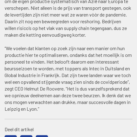
om de eigen productie systematisch van Azië naar Europa te
verschepen. Niet alleen is de prijs van transport gestegen, ook
de levertijden zijn niet meer wat ze waren vòòr de pandemie.
Daarin zit nog een beweegreden voor reshoring. Bedrijven
willen risico’s op het vlak van supply chain tegengaan, dus ze
maken die ketting eenvoudigweg korter.
“We voelen dat klanten op zoek zijn naar een manier om hun
productie hier te optimaliseren, ondanks dat het moeilijk is om
personeel te vinden. Het belooft daarom een interessant
beursseizoen te worden, met toppers als Intec in Duitsland en
Global Industrie in Frankrijk. Dat zijn twee landen waar we toch
wel een opvallend stijgende vraag zien sinds de covidperiode”,
zegt CEO Helmut De Roovere. “Het is dus vanzelfsprekend dat
we opnieuw deelnemen aan deze twee beurzen. Ik denk dat we
ons mogen verwachten aan drukke, maar succesvolle dagen in
Leipzig en Lyon.”
Deel dit artikel