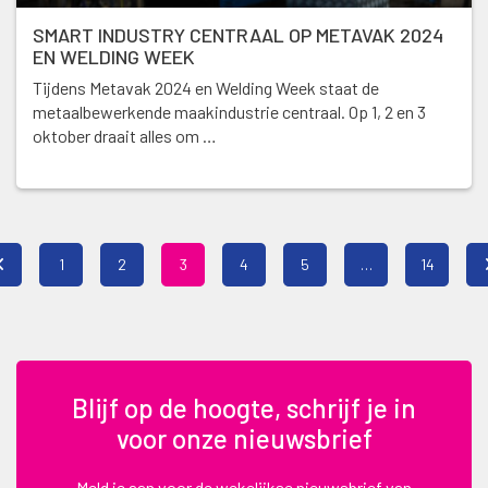
SMART INDUSTRY CENTRAAL OP METAVAK 2024
EN WELDING WEEK
Tijdens Metavak 2024 en Welding Week staat de
metaalbewerkende maakindustrie centraal. Op 1, 2 en 3
oktober draait alles om …
1
2
3
4
5
…
14
Blijf op de hoogte, schrijf je in
voor onze nieuwsbrief
Meld je aan voor de wekelijkse nieuwsbrief van