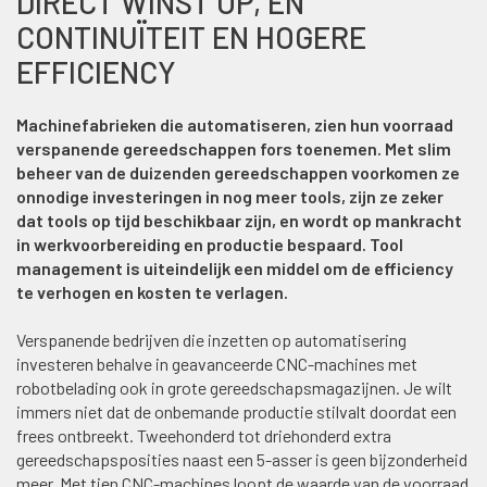
DIRECT WINST OP, ÉN
CONTINUÏTEIT EN HOGERE
EFFICIENCY
Machinefabrieken die automatiseren, zien hun voorraad
verspanende gereedschappen fors toenemen. Met slim
beheer van de duizenden gereedschappen voorkomen ze
onnodige investeringen in nog meer tools, zijn ze zeker
dat tools op tijd beschikbaar zijn, en wordt op mankracht
in werkvoorbereiding en productie bespaard. Tool
management is uiteindelijk een middel om de efficiency
te verhogen en kosten te verlagen.
Verspanende bedrijven die inzetten op automatisering
investeren behalve in geavanceerde CNC-machines met
robotbelading ook in grote gereedschapsmagazijnen. Je wilt
immers niet dat de onbemande productie stilvalt doordat een
frees ontbreekt. Tweehonderd tot driehonderd extra
gereedschapsposities naast een 5-asser is geen bijzonderheid
meer. Met tien CNC-machines loopt de waarde van de voorraad