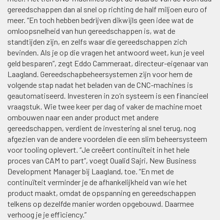
gereedschappen dan al snel op richting de half miljoen euro of
meer. “En toch hebben bedrijven dikwijls geen idee wat de
omloopsnelheid van hun gereedschappen is, wat de
standtijden zijn, en zelfs waar die gereedschappen zich
bevinden. Als je op die vragen het antwoord weet, kun je veel
geld besparen”, zegt Eddo Cammeraat, directeur-eigenaar van
Laagland. Gereedschapbeheersystemen zijn voor hem de
volgende stap nadat het beladen van de CNC-machines is
geautomatiseerd. Investeren in zo’n systeem is een financieel
vraagstuk. Wie twee keer per dag of vaker de machine moet
ombouwen naar een ander product met andere
gereedschappen, verdient de investering al snel terug, nog
afgezien van de andere voordelen die een slim beheersysteem
voor tooling oplevert. “Je creëert continuïteit in het hele
proces van CAM to part”, voegt Oualid Sajri, New Business
Development Manager bij Laagland, toe. “En met de
continuïteit verminder je de afhankelijkheid van wie het
product maakt, omdat de opspanning en gereedschappen
telkens op dezelfde manier worden opgebouwd. Daarmee
verhoog je je efficiency.”