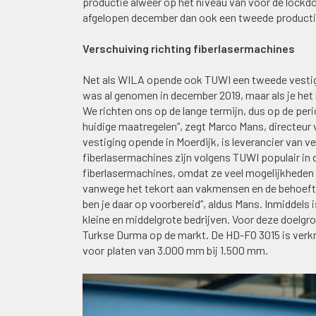
productie alweer op het niveau van voor de lockd
afgelopen december dan ook een tweede producti
Verschuiving richting fiberlasermachines
Net als WILA opende ook TUWI een tweede vestigin
was al genomen in december 2019, maar als je het 
We richten ons op de lange termijn, dus op de peri
huidige maatregelen”, zegt Marco Mans, directeur 
vestiging opende in Moerdijk, is leverancier van
fiberlasermachines zijn volgens TUWI populair in 
fiberlasermachines, omdat ze veel mogelijkheden b
vanwege het tekort aan vakmensen en de behoefte 
ben je daar op voorbereid”, aldus Mans. Inmiddels
kleine en middelgrote bedrijven. Voor deze doelgro
Turkse Durma op de markt. De HD-FO 3015 is verkri
voor platen van 3.000 mm bij 1.500 mm.