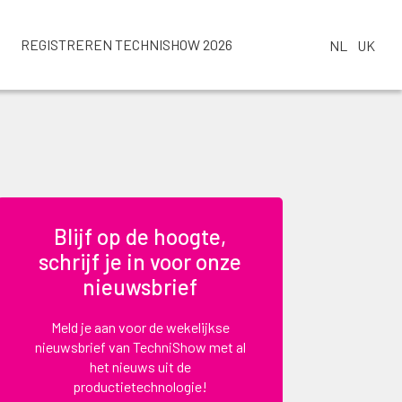
REGISTREREN TECHNISHOW 2026
NL
UK
Blijf op de hoogte,
schrijf je in voor onze
nieuwsbrief
Meld je aan voor de wekelijkse
nieuwsbrief van TechniShow met al
het nieuws uit de
productietechnologie!