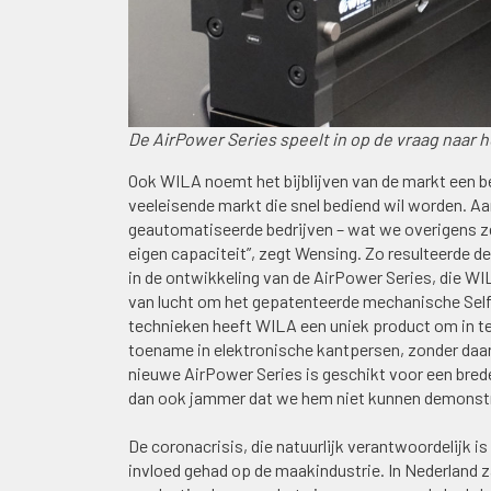
De AirPower Series speelt in op de vraag naa
Ook WILA noemt het bijblijven van de markt een b
veeleisende markt die snel bediend wil worden. 
geautomatiseerde bedrijven – wat we overigens ze
eigen capaciteit”, zegt Wensing. Zo resulteerde
in de ontwikkeling van de AirPower Series, die WI
van lucht om het gepatenteerde mechanische Self
technieken heeft WILA een uniek product om in t
toename in elektronische kantpersen, zonder daar
nieuwe AirPower Series is geschikt voor een brede
dan ook jammer dat we hem niet kunnen demonstre
De coronacrisis, die natuurlijk verantwoordelijk is
invloed gehad op de maakindustrie. In Nederland z