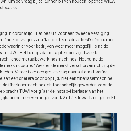
own. Om de vraag bij te kunnen blijven houden, opende WILA
elocatie.
g in coronatijd. “Het besluit voor een tweede vestiging
mij nu zou vragen, zou ik nog steeds deze beslissing nemen.
ode waarin er voor bedrijven weer meer mogelijk is na de
van TUWI. Het bedrijf, dat in september zijn tweede
 verschillende metaalbewerkingsmachines. Met name de
de maakindustrie. “We zien de markt verschuiven richting de
ieden. Verder is er een grote vraag naar automatisering
aan een snellere doorlooptijd. Met een fiberlasermachine
 is de fiberlasermachine ook toegankelijk geworden voor de
ep bracht TUWI vorig jaar de instap-fiberlaser van het
jgbaar met een vermogen van 1, 2 of 3 kilowatt, en geschikt