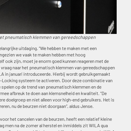
r het pneumatisch klemmen van gereedschappen
elangrijke uitdaging. “We hebben te maken met een
Aangezien we vaak te maken hebben met hoog
lf ook zijn, moet je enorm goed kunnen reageren met de
 de vraag naar het pneumatisch klemmen van gereedschappen
LA in januari introduceerde. Hierbij wordt gebruikgemaakt
-Locking systeem te activeren. Door deze combinatie van
e spelen op de trend van pneumatisch klemmen en de
mee afbreuk te doen aan klemsnelheid en kwaliteit. “De
re doelgroep en niet alleen voor high-end gebruikers. Het is
ren, nu de beurzen niet doorgaan”, aldus Jense.
 voor het cancelen van de beurzen, heeft een relatief kleine
ag men na de zomer al herstel en inmiddels zit WILA qua