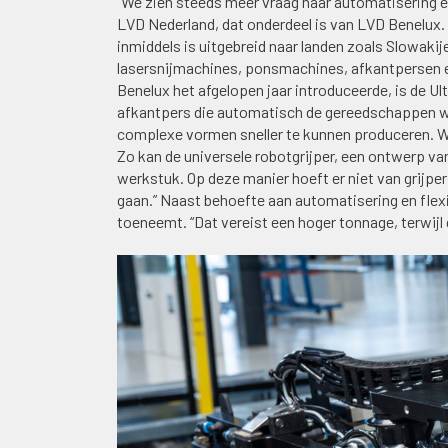
“We zien steeds meer vraag naar automatisering en
LVD Nederland, dat onderdeel is van LVD Benelux. 
inmiddels is uitgebreid naar landen zoals Slowakij
lasersnijmachines, ponsmachines, afkantpersen e
Benelux het afgelopen jaar introduceerde, is de 
afkantpers die automatisch de gereedschappen wis
complexe vormen sneller te kunnen produceren. Wij
Zo kan de universele robotgrijper, een ontwerp v
werkstuk. Op deze manier hoeft er niet van grijpe
gaan.” Naast behoefte aan automatisering en flexib
toeneemt. “Dat vereist een hoger tonnage, terwijl