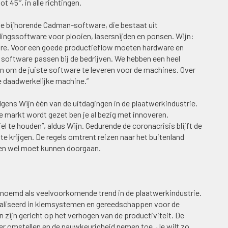
t 45°, in alle richtingen.
e bijhorende Cadman-software, die bestaat uit
ingssoftware voor plooien, lasersnijden en ponsen. Wijn:
re. Voor een goede productieflow moeten hardware en
oftware passen bij de bedrijven. We hebben een heel
ren om de juiste software te leveren voor de machines. Over
de daadwerkelijke machine.”
gens Wijn één van de uitdagingen in de plaatwerkindustrie.
de markt wordt gezet ben je al bezig met innoveren.
iel te houden”, aldus Wijn. Gedurende de coronacrisis blijft de
e krijgen. De regels omtrent reizen naar het buitenland
nten wel moet kunnen doorgaan.
noemd als veelvoorkomende trend in de plaatwerkindustrie.
ecialiseerd in klemsystemen en gereedschappen voor de
ijn gericht op het verhogen van de productiviteit. De
r omstellen en de nauwkeurigheid nemen toe. Je wilt zo