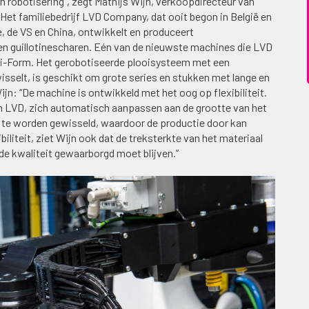
 robotisering”, zegt Mathijs Wijn, verkoopdirecteur van
Het familiebedrijf LVD Company, dat ooit begon in België en
e, de VS en China, ontwikkelt en produceert
n guillotinescharen. Eén van de nieuwste machines die LVD
Ulti-Form. Het gerobotiseerde plooisysteem met een
selt, is geschikt om grote series en stukken met lange en
n: “De machine is ontwikkeld met het oog op flexibiliteit.
an LVD, zich automatisch aanpassen aan de grootte van het
r te worden gewisseld, waardoor de productie door kan
iliteit, ziet Wijn ook dat de treksterkte van het materiaal
 de kwaliteit gewaarborgd moet blijven.”