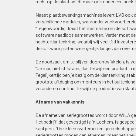
recht op de plaat snijdt maar ook onder een hoek to
Naast plaatbewerkingsmachines levert LVD ook d
verschillende modules, waaronder werkvoorbereid
“Tegenwoordig draait het met name om de softwa
software naadloos samenwerken. Verder moet de s
hechte klantenkring, waarbij wij veel tijd investe
de software praten we eigenlijk langer, dan over 
De noodzaak om te blijven doorontwikkelen, is vol
“Je mag niet stilstaan, dus terwijl een product in 
Tegelijkertijd ben je bezig om de klantenkring stab
grootste uitdaging om monteurs in het buitenland t
veranderen continu, terwijl de productie van kla
Afname van vakkennis
De afname van seriegroottes wordt door WILA ge
Het bedrijf, dat gevestigd is in Lochem, is gesp
kantpers. “Onze klemsystemen en gereedschappen z
seriegroottes mogen dan afnemen, maar het snelle