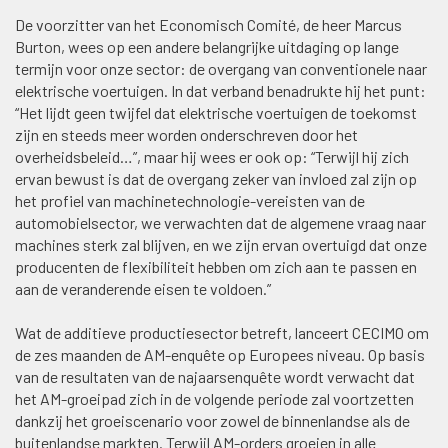
De voorzitter van het Economisch Comité, de heer Marcus
Burton, wees op een andere belangrijke uitdaging op lange
termijn voor onze sector: de overgang van conventionele naar
elektrische voertuigen. In dat verband benadrukte hij het punt:
“Het lijdt geen twijfel dat elektrische voertuigen de toekomst
zijn en steeds meer worden onderschreven door het
overheidsbeleid…”, maar hij wees er ook op: “Terwijl hij zich
ervan bewust is dat de overgang zeker van invloed zal zijn op
het profiel van machinetechnologie-vereisten van de
automobielsector, we verwachten dat de algemene vraag naar
machines sterk zal blijven, en we zijn ervan overtuigd dat onze
producenten de flexibiliteit hebben om zich aan te passen en
aan de veranderende eisen te voldoen.”
Wat de additieve productiesector betreft, lanceert CECIMO om
de zes maanden de AM-enquête op Europees niveau. Op basis
van de resultaten van de najaarsenquête wordt verwacht dat
het AM-groeipad zich in de volgende periode zal voortzetten
dankzij het groeiscenario voor zowel de binnenlandse als de
buitenlandse markten. Terwijl AM-orders groeien in alle