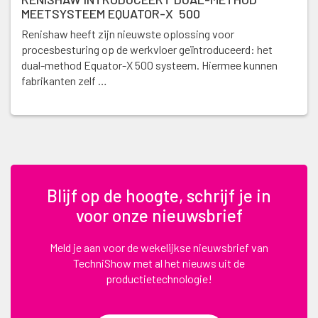
MEETSYSTEEM EQUATOR-X 500
Renishaw heeft zijn nieuwste oplossing voor
procesbesturing op de werkvloer geïntroduceerd: het
dual-method Equator-X 500 systeem. Hiermee kunnen
fabrikanten zelf …
Blijf op de hoogte, schrijf je in
voor onze nieuwsbrief
Meld je aan voor de wekelijkse nieuwsbrief van
TechniShow met al het nieuws uit de
productietechnologie!