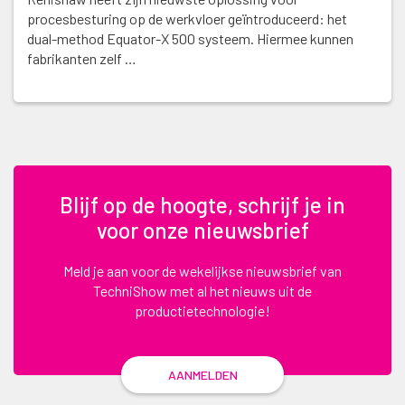
procesbesturing op de werkvloer geïntroduceerd: het
dual-method Equator-X 500 systeem. Hiermee kunnen
fabrikanten zelf …
Blijf op de hoogte, schrijf je in
voor onze nieuwsbrief
Meld je aan voor de wekelijkse nieuwsbrief van
TechniShow met al het nieuws uit de
productietechnologie!
AANMELDEN