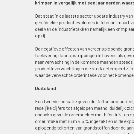
krimpen in vergelijk met een jaar eerder, wa
Dat staat in de laatste sector update Industry va
gemiddelde productievolumes in februari-maart v
deel van de industrietakken namelijk een krimp a
op rij.
De negatieve effecten van verder oplopende grond
toelevering door opstoppingen in havens als gevo
naar verwachting in de komende maanden steeds st
productieverwachtingen die sterk getemperd zijn.
waar de verwachte orderintake voor het komende 
Duitsland
Een tweede indicatie geven de Duitse productiecijf
redelijke cijfers tot afgelopen maand, duidelijk zi
ondanks gevulde orderboeken met bijna 4% ten opz
orderintake met ruim 4,5 % ingezakt én is de expo
oplopende tekorten van grondstoffen door de aan