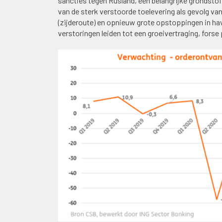
sancties tegen Rusland, een belangrijke grondstof
van de sterk verstoorde toelevering als gevolg v
(zijderoute) en opnieuw grote opstoppingen in ha
verstoringen leiden tot een groeivertraging, forse