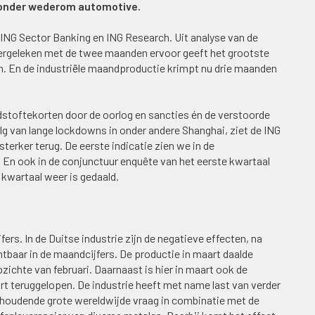
aronder wederom automotive.
n ING Sector Banking en ING Research. Uit analyse van de
ergeleken met de twee maanden ervoor geeft het grootste
an. En de industriële maandproductie krimpt nu drie maanden
stoftekorten door de oorlog en sancties én de verstoorde
lg van lange lockdowns in onder andere Shanghai, ziet de ING
erker terug. De eerste indicatie zien we in de
 En ook in de conjunctuur enquête van het eerste kwartaal
kwartaal weer is gedaald.
ers. In de Duitse industrie zijn de negatieve effecten, na
chtbaar in de maandcijfers. De productie in maart daalde
ichte van februari. Daarnaast is hier in maart ook de
rt teruggelopen. De industrie heeft met name last van verder
houdende grote wereldwijde vraag in combinatie met de