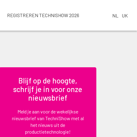
REGISTREREN TECHNISHOW 2026
NL
UK
Blijf op de hoogte,
schrijf je in voor onze
nieuwsbrief
Meld je aan voor de wekelijkse
nieuwsbrief van TechniShow met al
het nieuws uit de
productietechnologie!