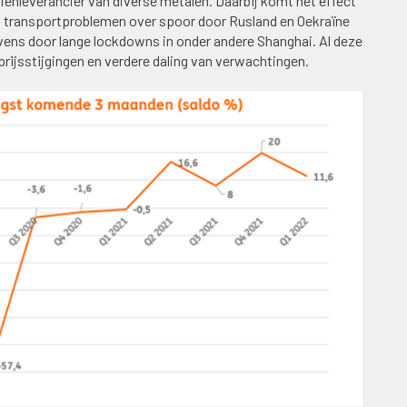
fenleverancier van diverse metalen. Daarbij komt het effect
an transportproblemen over spoor door Rusland en Oekraïne
vens door lange lockdowns in onder andere Shanghai. Al deze
 prijsstijgingen en verdere daling van verwachtingen.