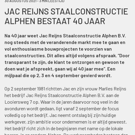
30 AUGUSTUS 2021 - 3 MIN LEESTIJD
JAC REIJNS STAALCONSTRUCTIE
ALPHEN BESTAAT 40 JAAR
Na 40 jaar weet Jac Reijns Staalconstructie Alphen B.V.
nog steeds met de veranderende markt mee te gaan en
vol enthousiasme bouwprojecten te voorzien van
staalconstructies. Dit alles altijd volgens afspraak. “Door
transparant te zijn, de klant te ontzorgen en gewoon te
doen wat je afspreekt, gaan wij al 40 jaar mee”. Een
mijlpaal die op 2, 3 en 4 september gevierd wordt.
Op 2 september 1981 richtten Jac en zijn vrouw Marlies Reijns
het bedrijf Jac Reijns Staalconstructie Alphen B.V. aan de
Looiersweg 7 op. Waar in de jaren daarvoor nog veel in de
avonduren wordt gedaan, ligt vanaf 2 september de focus
volledig op het bedrijf. Jac neemt ontslag bij zijn huidige
werkgever, zijn ambitie voor ondernemen is er altijd geweest.
Het bedrijf richt zich in de beginjaren met name op de lokale
boeren, in en rondom Alphen. De werkzaamheden bestaan dan