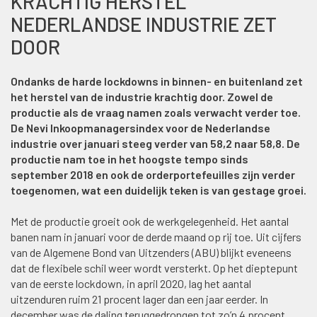
KRACHTIG HERSTEL
NEDERLANDSE INDUSTRIE ZET
DOOR
Ondanks de harde lockdowns in binnen- en buitenland zet
het herstel van de industrie krachtig door. Zowel de
productie als de vraag namen zoals verwacht verder toe.
De Nevi Inkoopmanagersindex voor de Nederlandse
industrie over januari steeg verder van 58,2 naar 58,8. De
productie nam toe in het hoogste tempo sinds
september 2018 en ook de orderportefeuilles zijn verder
toegenomen, wat een duidelijk teken is van gestage groei.
Met de productie groeit ook de werkgelegenheid. Het aantal
banen nam in januari voor de derde maand op rij toe. Uit cijfers
van de Algemene Bond van Uitzenders (ABU) blijkt eveneens
dat de flexibele schil weer wordt versterkt. Op het dieptepunt
van de eerste lockdown, in april 2020, lag het aantal
uitzenduren ruim 21 procent lager dan een jaar eerder. In
december was de daling teruggedrongen tot zo’n 4 procent.