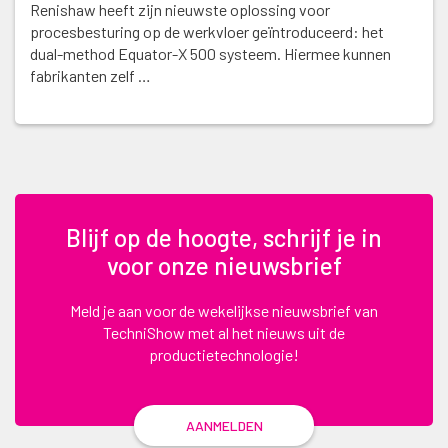
Renishaw heeft zijn nieuwste oplossing voor
procesbesturing op de werkvloer geïntroduceerd: het
dual-method Equator-X 500 systeem. Hiermee kunnen
fabrikanten zelf …
Blijf op de hoogte, schrijf je in
voor onze nieuwsbrief
Meld je aan voor de wekelijkse nieuwsbrief van
TechniShow met al het nieuws uit de
productietechnologie!
AANMELDEN