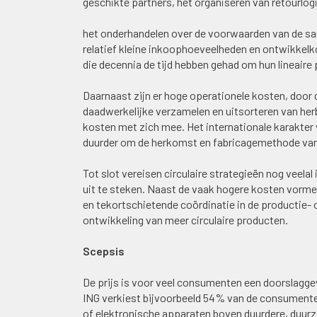
geschikte partners, het organiseren van retourlog
het onderhandelen over de voorwaarden van de s
relatief kleine inkoophoeveelheden en ontwikkelk
die decennia de tijd hebben gehad om hun lineaire
Daarnaast zijn er hoge operationele kosten, door 
daadwerkelijke verzamelen en uitsorteren van her
kosten met zich mee. Het internationale karakte
duurder om de herkomst en fabricagemethode van
Tot slot vereisen circulaire strategieën nog veela
uit te steken. Naast de vaak hogere kosten vorm
en tekortschietende coördinatie in de productie- 
ontwikkeling van meer circulaire producten.
Scepsis
De prijs is voor veel consumenten een doorslagge
ING verkiest bijvoorbeeld 54% van de consument
of elektronische apparaten boven duurdere, duurza