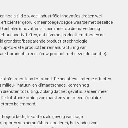
n nog altijd op, veel industriële innovaties dragen wel
via efficiënter gebruik meer toegevoegde waarde met dezelfde
NO behalve innovaties als een meer op dienstverlening
rhoudsactiviteiten, dat diverse productiemethoden de
beeld grondstofbesparende productietechnologie,
en up-to-date product) en remanufacturing van
ankt product in een nieuw product met dezelfde functie).
lal niet spontaan tot stand. De negatieve externe effecten
s milieu-, natuur- en klimaatschade, komen nog
 diensten tot uiting. Zolang dat het geval is, zal een meer
ijn. De totstandkoming van markten voor meer circulaire
actoren belemmerd.
r hogere bedrijfskosten, als gevolg van hoge
 opsporen van herbruikbare goederen, het vinden van