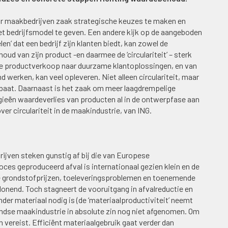
oor maakbedrijven zaak strategische keuzes te maken en
et bedrijfsmodel te geven. Een andere kijk op de aangeboden
n’ dat een bedrijf zijn klanten biedt, kan zowel de
d van zijn product -en daarmee de ‘circulariteit’ – sterk
le productverkoop naar duurzame klantoplossingen, en van
 werken, kan veel opleveren. Niet alleen circulariteit, maar
gebaat. Daarnaast is het zaak om meer laagdrempelige
egieën waardeverlies van producten al in de ontwerpfase aan
ver circulariteit in de maakindustrie, van ING.
ijven steken gunstig af bij die van Europese
ces geproduceerd afval is internationaal gezien klein en de
de grondstofprijzen, toeleveringsproblemen en toenemende
lonend. Toch stagneert de vooruitgang in afvalreductie en
er materiaal nodig is (de ‘materiaalproductiviteit’ neemt
landse maakindustrie in absolute zin nog niet afgenomen. Om
n vereist. Efficiënt materiaalgebruik gaat verder dan