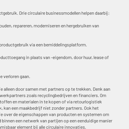
ctgebruik. Drie circulaire businessmodellen helpen daarbij:
houden, repareren, moderniseren en hergebruiken van
r productgebruik via een bemiddelingsplatform.
roducttoegang in plaats van -eigendom, door huur, lease of
e verloren gaan.
je alleen door samen met partners op te trekken. Denk aan
erkpartners zoals recyclingbedrijven en financiers. Om
offen en materialen in te kopen of via retourlogistiek
k, kan een maakbedrijf niet zonder partners. Ook het
ie over de eigenschappen van producten en systemen om
d binnen een netwerk van partijen op een eenduidige manier
sbaar element bij alle circulaire innovaties.