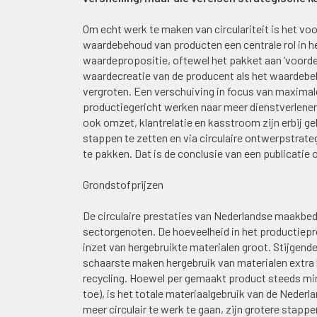
Om echt werk te maken van circulariteit is het v
waardebehoud van producten een centrale rol in h
waardepropositie, oftewel het pakket aan ‘voordele
waardecreatie van de producent als het waardebehou
vergroten. Een verschuiving in focus van maxima
productiegericht werken naar meer dienstverlenend
ook omzet, klantrelatie en kasstroom zijn erbij 
stappen te zetten en via circulaire ontwerpstrat
te pakken. Dat is de conclusie van een publicatie o
Grondstofprijzen
De circulaire prestaties van Nederlandse maakbedr
sectorgenoten. De hoeveelheid in het productiepro
inzet van hergebruikte materialen groot. Stijgen
schaarste maken hergebruik van materialen extra 
recycling. Hoewel per gemaakt product steeds mind
toe), is het totale materiaalgebruik van de Neder
meer circulair te werk te gaan, zijn grotere stappe