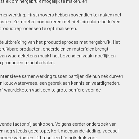
istiek om hergebruik mogelijk te maken, en
amenwerking. First movers hebben bovendien te maken met
osten. Ze moeten concurreren met niet-circulaire bedrijven
 productieprocessen te optimaliseren.
de uitbreiding van het productieproces met hergebruik. Het
bruikbare producten, onderdelen en materialen brengt
r van waardeketens maakt het bovendien vaak moeilijk en
 producten te achterhalen.
l intensieve samenwerking tussen partijen die hun nek durven
en koudwatervrees, een gebrek aan kennis en vaardigheden,
of waardeketen vaak een te grote barrière voor de
vende factor bij aankopen. Volgens eerder onderzoek van
en nog steeds goedkope, kort meegaande kleding, voedsel
mere varianten. Dit resulteert in prijsdruk voor