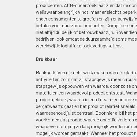
producenten. ACM-onderzoek laat zien dat de c
weliswaar belangrijk vindt, maar er slechts beperkt
onder consumenten te groeien en zijn er aanwijzi
betalen voor duurzame producten. Complicerende f
niet altijd duidelijk of betrouwbaar zijn. Bovend
bedrijven, ook omdat de duurzaamheid soms moeilij
wereldwijde logistieke toeleveringsketens.
Bruikbaar
Maakbedrijven die echt werk maken van circulari
activiteiten zo in dat zij stapsgewijs meer circul
stapsgewijs opbouwen van waarde, door zo te ont
materialen een waardevol product ontstaat. Wann
productgebruik, waarna in een lineaire economie n
bergafwaarts gaat en het product relatief snel als 
waardebehoud juist centraal. Door hier al bij het
voorkomen dat productwaarde onnodig verloren g
waardevernietiging zo lang mogelijk worden uitge
mogelijk worden gemaakt. Wanneer het product niet 