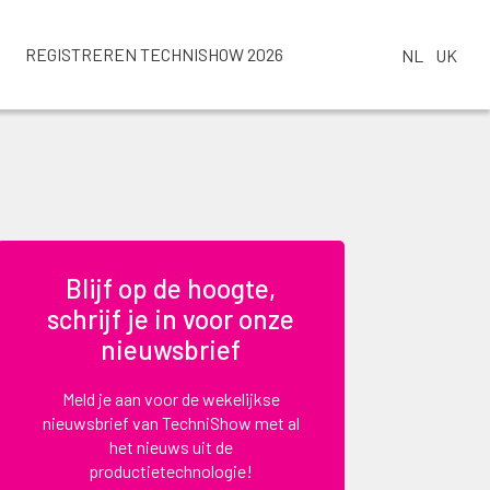
REGISTREREN TECHNISHOW 2026
NL
UK
Blijf op de hoogte,
schrijf je in voor onze
nieuwsbrief
Meld je aan voor de wekelijkse
nieuwsbrief van TechniShow met al
het nieuws uit de
productietechnologie!