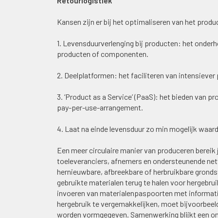
Retourlogistiek
Kansen zijn er bij het optimaliseren van het produ
1. Levensduurverlenging bij producten: het onder
producten of componenten.
2. Deelplatformen: het faciliteren van intensieve
3. ‘Product as a Service’ (PaaS): het bieden van p
pay-per-use-arrangement.
4. Laat na einde levensduur zo min mogelijk waard
Een meer circulaire manier van produceren bereik 
toeleveranciers, afnemers en ondersteunende netw
hernieuwbare, afbreekbare of herbruikbare grondst
gebruikte materialen terug te halen voor hergebrui
invoeren van materialenpaspoorten met informat
hergebruik te vergemakkelijken, moet bijvoorbeel
worden vormgegeven. Samenwerking blijkt een onmi