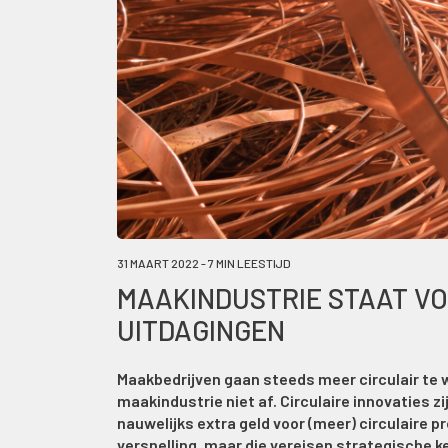
31 MAART 2022 - 7 MIN LEESTIJD
MAAKINDUSTRIE STAAT VO
UITDAGINGEN
Maakbedrijven gaan steeds meer circulair te 
maakindustrie niet af. Circulaire innovaties z
nauwelijks extra geld voor (meer) circulaire p
versnelling, maar die vereisen strategische 