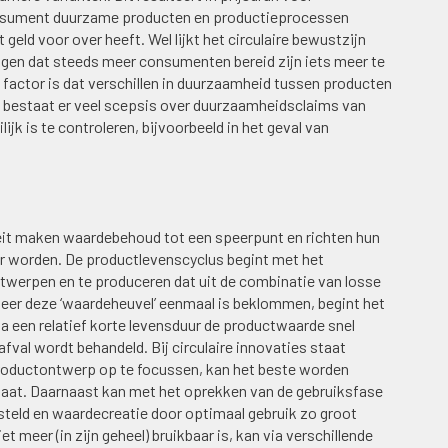
onsument duurzame producten en productieprocessen
 geld voor over heeft. Wel lijkt het circulaire bewustzijn
ngen dat steeds meer consumenten bereid zijn iets meer te
actor is dat verschillen in duurzaamheid tussen producten
ien bestaat er veel scepsis over duurzaamheidsclaims van
k is te controleren, bijvoorbeeld in het geval van
teit maken waardebehoud tot een speerpunt en richten hun
air worden. De productlevenscyclus begint met het
werpen en te produceren dat uit de combinatie van losse
eer deze ‘waardeheuvel’ eenmaal is beklommen, begint het
a een relatief korte levensduur de productwaarde snel
afval wordt behandeld. Bij circulaire innovaties staat
 productontwerp op te focussen, kan het beste worden
aat. Daarnaast kan met het oprekken van de gebruiksfase
steld en waardecreatie door optimaal gebruik zo groot
meer (in zijn geheel) bruikbaar is, kan via verschillende