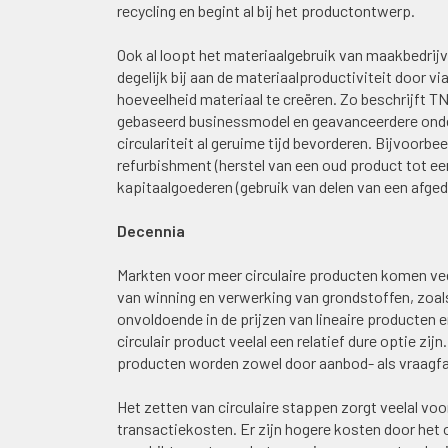
recycling en begint al bij het productontwerp.
Ook al loopt het materiaalgebruik van maakbedrijve
degelijk bij aan de materiaalproductiviteit door 
hoeveelheid materiaal te creëren. Zo beschrijft T
gebaseerd businessmodel en geavanceerdere onde
circulariteit al geruime tijd bevorderen. Bijvoor
refurbishment (herstel van een oud product tot e
kapitaalgoederen (gebruik van delen van een afged
Decennia
Markten voor meer circulaire producten komen vee
van winning en verwerking van grondstoffen, zoal
onvoldoende in de prijzen van lineaire producten en
circulair product veelal een relatief dure optie z
producten worden zowel door aanbod- als vraagf
Het zetten van circulaire stappen zorgt veelal voo
transactiekosten. Er zijn hogere kosten door het