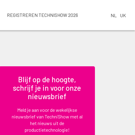
REGISTREREN TECHNISHOW 2026
NL
UK
Blijf op de hoogte,
schrijf je in voor onze
nieuwsbrief
Meld je aan voor de wekelijkse
nieuwsbrief van TechniShow met al
het nieuws uit de
productietechnologie!