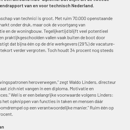
rendrapport van en voor technisch Nederland.
schap van technici is groot. Met ruim 70.000 openstaande
smarkt onder druk, maar ook de voortgang van
e en de woningbouw. Tegelijkertijd blijft veel potentieel
en praktijkgeschoolden vallen vaak buiten de boot door
igt dat bijna één op de drie werkgevers (29%) de vacature-
citekort verder vergroten. Toch houdt 34 procent nog steeds
ervingspatronen heroverwegen,” zegt Waldo Linders, directeur
aat zich niet vangen in een diploma. Motivatie en
cces.” Wel is er een belangrijke voorwaarde volgens Linders:
is het opknippen van functies in taken en mensen dáár
oomdrempel op een verantwoordelijke manier.” Ruim één op
rocent.
an