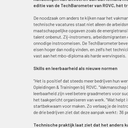
editie van de TechBarometer van ROVC, hét t
De noodzaak om anders te kijken naar het vakman
technische vacatures staat niet alleen de arbeid
maatschappelijke opgaven zoals de energietransiti
talent onbenut. Zij-instromers, arbeidsmigranten 
onnodige instroomeisen. De TechBarometer bevest
eisen hoger dan nodig vinden, en zelfs het techni
vast aan het mbo-diploma als harde wervingseis.
Skills en leerbaarheid als nieuwe normen
“Het is positief dat steeds meer bedrijven hun w
Opleidingen & Trainingen bij ROVC. “Vakmanschap l
leerbaarheid zijn veel betere graadmeters voor su
het taakgericht organiseren van werk. “Wat helpt 
startbekwaam voor maken. Zo verlaag je de instr
de drie bedrijven ziet dat deze aanpak werkt: 36 p
Technische praktijk laat ziet dat het anders k