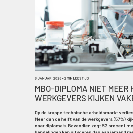
8 JANUARI 2026 - 2 MIN LEESTIJD
MBO-DIPLOMA NIET MEER H
WERKGEVERS KIJKEN VAK
Op de krappe technische arbeidsmarkt verlies
Meer dan de helft van de werkgevers (57%) kij
naar diploma’s. Bovendien zegt 52 procent me
handelingen kan uitvoeren dan aan iemand met