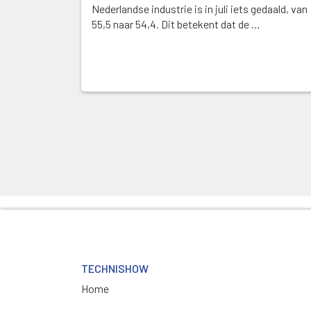
Nederlandse industrie is in juli iets gedaald, van
55,5 naar 54,4. Dit betekent dat de …
TECHNISHOW
Home