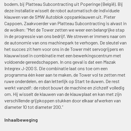
bodem, bij Platteau Subcontracting uit Poperinge (België). Bij
deze installatie wisselt de robot automatisch de individuele
klauwen van de SMW Autoblok opspanklauwen uit. Pieter
Cappoen, Zaakvoerder van Platteau Subcontracting is alvast in
de wolken: “Met de Tower zetten we weer een belangrijke stap
in de progressie van ons bedrijf. We streven er immers naar om
de autonomie van ons machinepark te verhogen. De sleutel van
het succes zit hem voor ons in de Tower mét servogrijpers en
klauwwissel in combinatie met een bewerkingscentrum met
voldoende gereedschappen. In ons geval is dat een Mazak
Integrex J-200 S. Die combinatie laat ons toe om een
programma één keer aan te maken, de Tower vol te zetten met
ruwe onderdelen, en dan letterlijk op Start te duwen. De rest
werkt vanzelf: de robot bouwt de machine en zichzelf volledig
om. Hij wisselt de klauwen van de klauwplaat en kan met zijn
verschillende grijpkoppen stukken door elkaar afwerken van
diameter 10 tot diameter 200.”
Inhaalbeweging