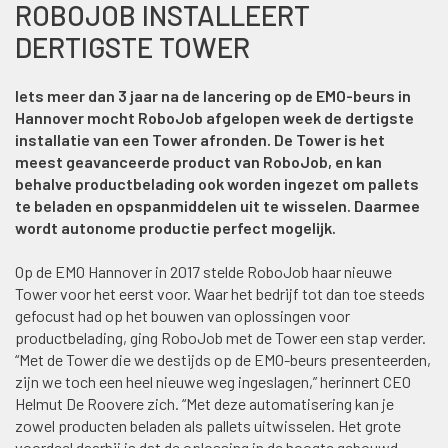
ROBOJOB INSTALLEERT
DERTIGSTE TOWER
Iets meer dan 3 jaar na de lancering op de EMO-beurs in
Hannover mocht RoboJob afgelopen week de dertigste
installatie van een Tower afronden. De Tower is het
meest geavanceerde product van RoboJob, en kan
behalve productbelading ook worden ingezet om pallets
te beladen en opspanmiddelen uit te wisselen. Daarmee
wordt autonome productie perfect mogelijk.
Op de EMO Hannover in 2017 stelde RoboJob haar nieuwe
Tower voor het eerst voor. Waar het bedrijf tot dan toe steeds
gefocust had op het bouwen van oplossingen voor
productbelading, ging RoboJob met de Tower een stap verder.
“Met de Tower die we destijds op de EMO-beurs presenteerden,
zijn we toch een heel nieuwe weg ingeslagen,” herinnert CEO
Helmut De Roovere zich. “Met deze automatisering kan je
zowel producten beladen als pallets uitwisselen. Het grote
voordeel daarbij is dat de oplossing in de hoogte gebouwd