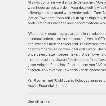
Al sinds vorig jaar werd er bij de Belgische CNC-
weer hoger gelegd worden. Voor deze editie wist
blikvanger op de stand waar verder ook de Turn-As
Met de Tower zet RoboJob vol in op de high mix,
toeleveranciers vandaag mee geconfronteerd wor
“Waar men vroeger nog grote aantallen produceer
helemaal anders in de maakindustrie,” vertelt CE
aan, want die kosten teveel geld. Toeleveranciers
daarom moeten ze op zoek naar extra werk. Dat re
onderdelen die ze moeten maken. Onze Tower is ge
manier te automatiseren.” De interesse in de To
groot volgens RoboJob. De producent van CNC-aut
noteren, zowel van de Tower als van de andere mo
Van 8 tot en met 10 oktober is RoboJob aanwezig 
Assist Essential i tonen.
Deel dit artikel