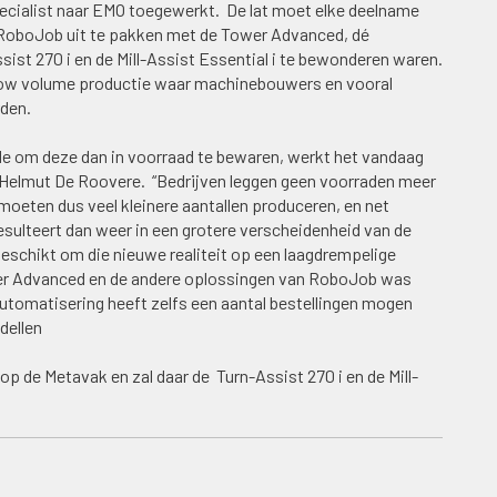
specialist naar EMO toegewerkt. De lat moet elke deelname
 RoboJob uit te pakken met de Tower Advanced, dé
sist 270 i en de Mill-Assist Essential i te bewonderen waren.
 low volume productie waar machinebouwers en vooral
den.
de om deze dan in voorraad te bewaren, werkt het vandaag
O Helmut De Roovere. “Bedrijven leggen geen voorraden meer
 moeten dus veel kleinere aantallen produceren, en net
sulteert dan weer in een grotere verscheidenheid van de
schikt om die nieuwe realiteit op een laagdrempelige
wer Advanced en de andere oplossingen van RoboJob was
omatisering heeft zelfs een aantal bestellingen mogen
dellen
op de Metavak en zal daar de
Turn-Assist 270 i en de Mill-