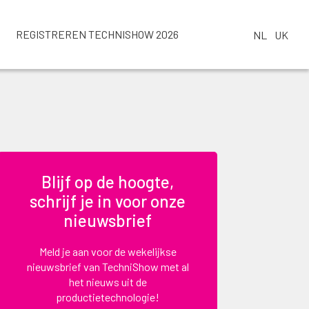
REGISTREREN TECHNISHOW 2026
NL
UK
Blijf op de hoogte,
schrijf je in voor onze
nieuwsbrief
Meld je aan voor de wekelijkse
nieuwsbrief van TechniShow met al
het nieuws uit de
productietechnologie!