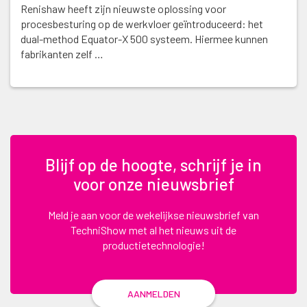
Renishaw heeft zijn nieuwste oplossing voor
procesbesturing op de werkvloer geïntroduceerd: het
dual-method Equator-X 500 systeem. Hiermee kunnen
fabrikanten zelf …
Blijf op de hoogte, schrijf je in
voor onze nieuwsbrief
Meld je aan voor de wekelijkse nieuwsbrief van
TechniShow met al het nieuws uit de
productietechnologie!
AANMELDEN