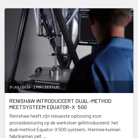
31 JULI 2026 - 2 MIN LEESTIJD
RENISHAW INTRODUCEERT DUAL-METHOD
MEETSYSTEEM EQUATOR-X 500
Renishaw heeft zijn nieuwste oplossing voor
procesbesturing op de werkvloer geïntroduceerd: het
dual-method Equator-X 500 systeem. Hiermee kunnen
fabrikanten zelf …