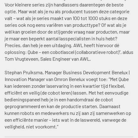
Voor kleinere series zijn handlassers daarentegen de beste
optie. Maar wat als je nu als producent tussen deze categorie
valt – wat als je series maakt van 100 tot 1000 stuks en deze
series ook nog eens variëren van producttype? Of wat als je
wél kan groeien door de stijgende vraag naar producten, maar
je maar een beperkt aantal lasspecialisten in huis hebt?
Precies, dan heb je een uitdaging. AWL heeft hiervoor dé
oplossing: Qube – een cobotlascel (collaboratieve robot)”, aldus
Tom Vrugteveen, Sales Engineer van AWL.
Stephan Pruiksma, Manager Business Development Benelux |
Innovation Manager van Omron Benelux voegt toe: “Met Qube
kan iedereen zonder laservaring in een kwartier tijd flexibel,
efficiënt en veilig (de cobot leren) lassen. Met het eenvoudige
bedieningspaneel heb je in een handomdraai de cobot
geprogrammeerd en kan de productie starten. Daarnaast
kunnen robots en medewerkers nu zij aan zij samenwerken op
een efficiënte manier – iets wat in de laswereld, vanwege de
veiligheid, niet voorkomt.”