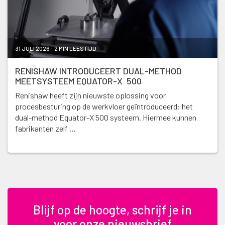
31 JULI 2026 - 2 MIN LEESTIJD
RENISHAW INTRODUCEERT DUAL-METHOD
MEETSYSTEEM EQUATOR-X 500
Renishaw heeft zijn nieuwste oplossing voor
procesbesturing op de werkvloer geïntroduceerd: het
dual-method Equator-X 500 systeem. Hiermee kunnen
fabrikanten zelf …
Blijf op de hoogte, schrijf je in
voor onze nieuwsbrief