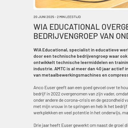
20 JUNI 2025 - 2 MIN LEESTIJD
WIA EDUCATIONAL OVERG
BEDRIJVENGROEP VAN ON
WIA Educational, specialist in educatieve we
door een technische bedrijvengroep waar ook 
ontwikkelt technische leermiddelen en trainin
industrie. AMTC is al meer dan 40 jaar actief
van metaalbewerkingsmachines en compresso
Anco Euser geeft aan een goed gevoel over te ho
bedrijf in 2022 overgenomen van zijn vader, omda
onder andere de corona-crisis en de gezondheid va
met mijn vrouw in te springen en heb ik het bedri
werkplekken en veel potentie in het onderwijs, ma
Drie jaar heeft Euser gewerkt om naast de groei d