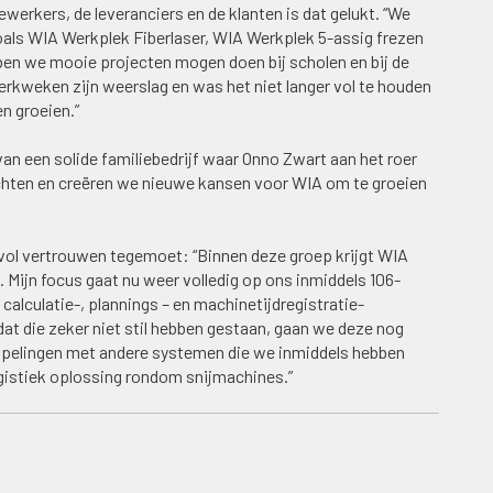
erkers, de leveranciers en de klanten is dat gelukt. “We
ls WIA Werkplek Fiberlaser, WIA Werkplek 5-assig frezen
 we mooie projecten mogen doen bij scholen en bij de
erkweken zijn weerslag en was het niet langer vol te houden
en groeien.”
an een solide familiebedrijf waar Onno Zwart aan het roer
chten en creëren we nieuwe kansen voor WIA om te groeien
vol vertrouwen tegemoet: “Binnen deze groep krijgt WIA
 Mijn focus gaat nu weer volledig op ons inmiddels 106-
alculatie-, plannings – en machinetijdregistratie-
t die zeker niet stil hebben gestaan, gaan we deze nog
ppelingen met andere systemen die we inmiddels hebben
ogistiek oplossing rondom snijmachines.”