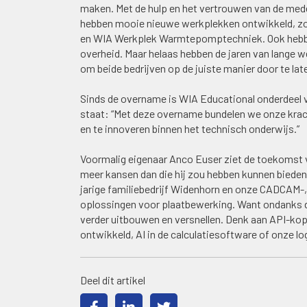
maken. Met de hulp en het vertrouwen van de medew
hebben mooie nieuwe werkplekken ontwikkeld, zoa
en WIA Werkplek Warmtepomptechniek. Ook hebben
overheid. Maar helaas hebben de jaren van lange w
om beide bedrijven op de juiste manier door te lat
Sinds de overname is WIA Educational onderdeel v
staat: “Met deze overname bundelen we onze kra
en te innoveren binnen het technisch onderwijs.”
Voormalig eigenaar Anco Euser ziet de toekomst 
meer kansen dan die hij zou hebben kunnen bieden.
jarige familiebedrijf Widenhorn en onze CADCAM-, c
oplossingen voor plaatbewerking. Want ondanks da
verder uitbouwen en versnellen. Denk aan API-ko
ontwikkeld, AI in de calculatiesoftware of onze l
Deel dit artikel