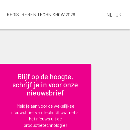
REGISTREREN TECHNISHOW 2026
NL
UK
Blijf op de hoogte,
schrijf je in voor onze
nieuwsbrief
Meld je aan voor de wekelijkse
nieuwsbrief van TechniShow met al
het nieuws uit de
productietechnologie!