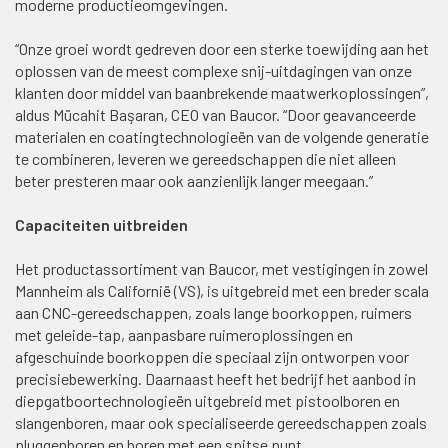
moderne productieomgevingen.
“Onze groei wordt gedreven door een sterke toewijding aan het
oplossen van de meest complexe snij-uitdagingen van onze
klanten door middel van baanbrekende maatwerkoplossingen”,
aldus Mücahit Başaran, CEO van Baucor. “Door geavanceerde
materialen en coatingtechnologieën van de volgende generatie
te combineren, leveren we gereedschappen die niet alleen
beter presteren maar ook aanzienlijk langer meegaan.”
Capaciteiten uitbreiden
Het productassortiment van Baucor, met vestigingen in zowel
Mannheim als Californië (VS), is uitgebreid met een breder scala
aan CNC-gereedschappen, zoals lange boorkoppen, ruimers
met geleide-tap, aanpasbare ruimeroplossingen en
afgeschuinde boorkoppen die speciaal zijn ontworpen voor
precisiebewerking. Daarnaast heeft het bedrijf het aanbod in
diepgatboortechnologieën uitgebreid met pistoolboren en
slangenboren, maar ook specialiseerde gereedschappen zoals
pluggenboren en boren met een spitse punt.