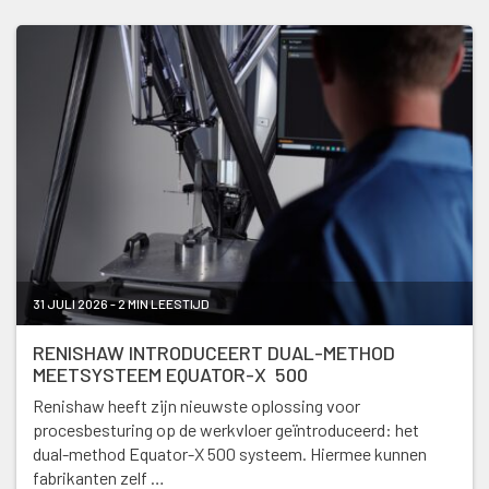
31 JULI 2026 - 2 MIN LEESTIJD
RENISHAW INTRODUCEERT DUAL-METHOD
MEETSYSTEEM EQUATOR-X 500
Renishaw heeft zijn nieuwste oplossing voor
procesbesturing op de werkvloer geïntroduceerd: het
dual-method Equator-X 500 systeem. Hiermee kunnen
fabrikanten zelf …