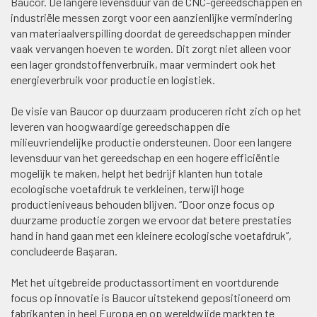
Baucor. De langere levensduur van de CNC-gereedschappen en
industriële messen zorgt voor een aanzienlijke vermindering
van materiaalverspilling doordat de gereedschappen minder
vaak vervangen hoeven te worden. Dit zorgt niet alleen voor
een lager grondstoffenverbruik, maar vermindert ook het
energieverbruik voor productie en logistiek.
De visie van Baucor op duurzaam produceren richt zich op het
leveren van hoogwaardige gereedschappen die
milieuvriendelijke productie ondersteunen. Door een langere
levensduur van het gereedschap en een hogere efficiëntie
mogelijk te maken, helpt het bedrijf klanten hun totale
ecologische voetafdruk te verkleinen, terwijl hoge
productieniveaus behouden blijven. “Door onze focus op
duurzame productie zorgen we ervoor dat betere prestaties
hand in hand gaan met een kleinere ecologische voetafdruk”,
concludeerde Başaran.
Met het uitgebreide productassortiment en voortdurende
focus op innovatie is Baucor uitstekend gepositioneerd om
fabrikanten in heel Europa en op wereldwijde markten te