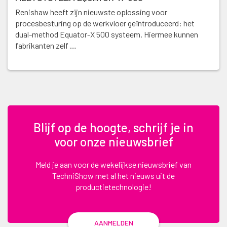
Renishaw heeft zijn nieuwste oplossing voor
procesbesturing op de werkvloer geïntroduceerd: het
dual-method Equator-X 500 systeem. Hiermee kunnen
fabrikanten zelf …
Blijf op de hoogte, schrijf je in
voor onze nieuwsbrief
Meld je aan voor de wekelijkse nieuwsbrief van
TechniShow met al het nieuws uit de
productietechnologie!
AANMELDEN