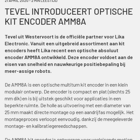
21 APRIL 2020 - 2 MIN LEESTIJD
TEVEL INTRODUCEERT OPTISCHE
KIT ENCODER AMM8A
Tevel uit Westervoort is de officiële partner voor Lika
Electronic. Vanuit een uitgebreid assortiment aan kit
encoders heeft Lika recent een optische absoluut
encoder AMM8A ontwikkeld. Deze encoder voldoet aan de
eisen van snelheid en nauwkeurige positiebepaling bij
meer-assige robots.
De AMM8A is een optische multiturn kit encoder in een klein
modulair ontwerp. De encoder is compact en plat (slechts 25
mm dik) en is bij uitstek geschikt voor applicaties in een
beperkte ruimte. De holle as uitvoering met een diameter van
25 mm maakt directe montage op een aandrijfas mogelijk. Het
montageproces verloopt eenvoudig, dankzij de meegeleverde
montage- en kalibratiegereedschappen.
De AMM8A kit encoder is ontworpen voor veeleisende motion