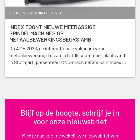
30 JULI 2026 - 4 MIN LEESTIJD
INDEX TOONT NIEUWE MEERASSIGE
SPINDELMACHINES OP
METAALBEWERKINGSBEURS AMB
Op AMB 2026, de internationale vakbeurs voor
metaalbewerking die van 15 tot 19 september plaatsvindt
in Stuttgart, presenteert CNC-machinefabrikant Index …
Blijf op de hoogte, schrijf je in
voor onze nieuwsbrief
Meld je aan voor de wekelijkse nieuwsbrief van