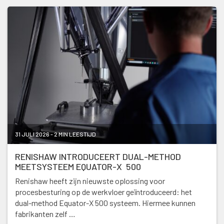
31 JULI 2026 - 2 MIN LEESTIJD
RENISHAW INTRODUCEERT DUAL-METHOD
MEETSYSTEEM EQUATOR-X 500
Renishaw heeft zijn nieuwste oplossing voor
procesbesturing op de werkvloer geïntroduceerd: het
dual-method Equator-X 500 systeem. Hiermee kunnen
fabrikanten zelf …