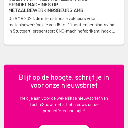
SPINDELMACHINES OP
METAALBEWERKINGSBEURS AMB
Op AMB 2026, de internationale vakbeurs voor
metaalbewerking die van 15 tot 19 september plaatsvindt
in Stuttgart, presenteert CNC-machinefabrikant Index …
Blijf op de hoogte, schrijf je in
voor onze nieuwsbrief
Meld je aan voor de wekelijkse nieuwsbrief van
TechniShow met al het nieuws uit de
productietechnologie!