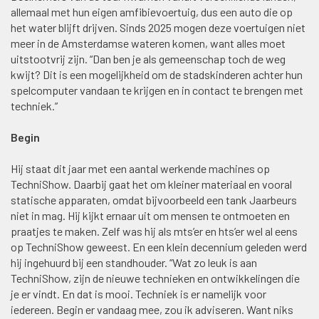
allemaal met hun eigen amfibievoertuig, dus een auto die op
het water blijft drijven. Sinds 2025 mogen deze voertuigen niet
meer in de Amsterdamse wateren komen, want alles moet
uitstootvrij zijn. “Dan ben je als gemeenschap toch de weg
kwijt? Dit is een mogelijkheid om de stadskinderen achter hun
spelcomputer vandaan te krijgen en in contact te brengen met
techniek.”
Begin
Hij staat dit jaar met een aantal werkende machines op
TechniShow. Daarbij gaat het om kleiner materiaal en vooral
statische apparaten, omdat bijvoorbeeld een tank Jaarbeurs
niet in mag. Hij kijkt ernaar uit om mensen te ontmoeten en
praatjes te maken. Zelf was hij als mts’er en hts’er wel al eens
op TechniShow geweest. En een klein decennium geleden werd
hij ingehuurd bij een standhouder. “Wat zo leuk is aan
TechniShow, zijn de nieuwe technieken en ontwikkelingen die
je er vindt. En dat is mooi. Techniek is er namelijk voor
iedereen. Begin er vandaag mee, zou ik adviseren. Want niks