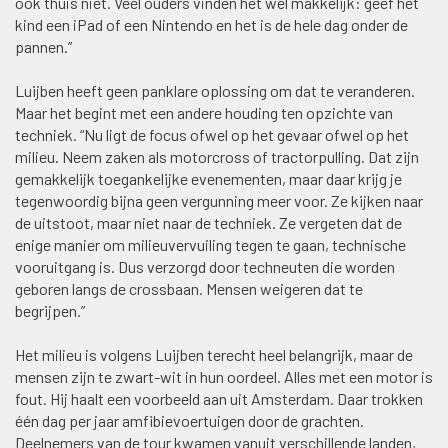
ook thuis niet. Veel ouders vinden het wel makkelijk: geef het
kind een iPad of een Nintendo en het is de hele dag onder de
pannen.”
Luijben heeft geen panklare oplossing om dat te veranderen.
Maar het begint met een andere houding ten opzichte van
techniek. “Nu ligt de focus ofwel op het gevaar ofwel op het
milieu. Neem zaken als motorcross of tractorpulling. Dat zijn
gemakkelijk toegankelijke evenementen, maar daar krijg je
tegenwoordig bijna geen vergunning meer voor. Ze kijken naar
de uitstoot, maar niet naar de techniek. Ze vergeten dat de
enige manier om milieuvervuiling tegen te gaan, technische
vooruitgang is. Dus verzorgd door techneuten die worden
geboren langs de crossbaan. Mensen weigeren dat te
begrijpen.”
Het milieu is volgens Luijben terecht heel belangrijk, maar de
mensen zijn te zwart-wit in hun oordeel. Alles met een motor is
fout. Hij haalt een voorbeeld aan uit Amsterdam. Daar trokken
één dag per jaar amfibievoertuigen door de grachten.
Deelnemers van de tour kwamen vanuit verschillende landen,