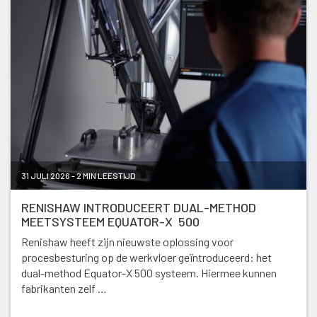
31 JULI 2026 - 2 MIN LEESTIJD
RENISHAW INTRODUCEERT DUAL-METHOD
MEETSYSTEEM EQUATOR-X 500
Renishaw heeft zijn nieuwste oplossing voor
procesbesturing op de werkvloer geïntroduceerd: het
dual-method Equator-X 500 systeem. Hiermee kunnen
fabrikanten zelf …