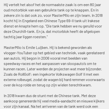
Hij vertelt het alsof het de normaalste zaak is om een 80 jaar
oud motorblok van een gebruikte tank op te knappen. En in
zekere zin is dat ook zo, voor MasterMilo en zijn team. In 2018
kocht hij in Engeland een Chinese Type 69-II tank uit Irakese
dienst en knapte hem op. “Die tank hebben we nu geruild voor
deze Churchill-tank. En ja, dat motorblok heeft de afgelopen
tachtig jaar liggen roesten.”
MasterMilo is Emile Luijben. Hij is bekend geworden als
vlogger-YouTuber op het gebied van techniek, vaak gerelateerd
aan auto’s. Hij begon in 2006 vooral met beelden van
speedway-races en het aanpassen van sloopauto’s om te
kunnen racen. Later werden de projecten wat meer bijzonder.
Zoals de RollGolf: een ingekorte Volkswagen Golf II met een
externe rolbeugel, zodat de wagen bij hard remmen voorwaarts
over de kop rolde en terug op zijn wielen terechtkwam.
In 2018 kwam dus de stunt met de Chinese tank. Met deze
aankoop genereerde hij veel media-aandacht en nieuwe kijkers
voor zijn kanaal. Na het arriveren van de tank werd ook een