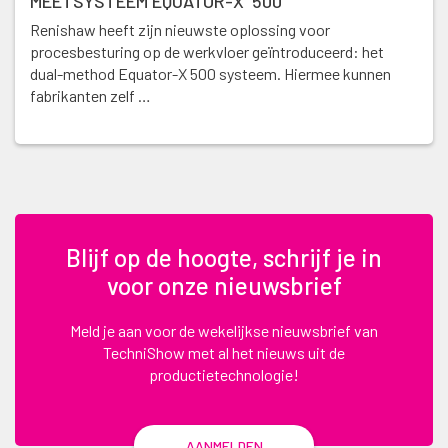
MEETSYSTEEM EQUATOR-X 500
Renishaw heeft zijn nieuwste oplossing voor
procesbesturing op de werkvloer geïntroduceerd: het
dual-method Equator-X 500 systeem. Hiermee kunnen
fabrikanten zelf …
Blijf op de hoogte, schrijf je in
voor onze nieuwsbrief
Meld je aan voor de wekelijkse nieuwsbrief van
TechniShow met al het nieuws uit de
productietechnologie!
AANMELDEN