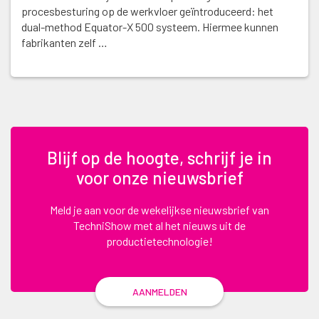
procesbesturing op de werkvloer geïntroduceerd: het
dual-method Equator-X 500 systeem. Hiermee kunnen
fabrikanten zelf …
Blijf op de hoogte, schrijf je in
voor onze nieuwsbrief
Meld je aan voor de wekelijkse nieuwsbrief van
TechniShow met al het nieuws uit de
productietechnologie!
AANMELDEN