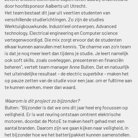
door hoofdsponsor Aalberts uit Utrecht.
Het team bestaat dit jaar uit veertien studenten van
verschillende studierichtingen. Zo zijn de studies
Werktuigbouwkunde, Industrieel ontwerpen, Advanced
technology, Electrical engineering en Computer science
vertegenwoordigd. Die mix zorgt ervoor dat de studenten
elkaar kunnen aanvullen met kennis. “De charme van zo’n team
is dat je nog meer leert dan tijdens je studie. Je leert namelijk
ook soft skills, zoals overleggen, presenteren en financiën
beheren”, vertelt team manager Anne Bulten. Dat en natuurlijk
het uiteindelijke resultaat – de electric superbike – maken het
op pauze zetten van de studie voor een jaar, om er fulltime aan
te kunnen werken, meer dan waard.
Waarom is dit project zo bijzonder?
Bulten: “Bijzonder is dat we ons dit jaar heel erg focussen op
veiligheid. Er is wat reuring ontstaan omtrent elektrische
motoren, doordat de MotoE te maken heeft gehad met een
aantal branden. Daarom zijn we gaan kijken naar veiligheid, in
het bijzonder hoe we het batterijpakket kunnen samenstellen.