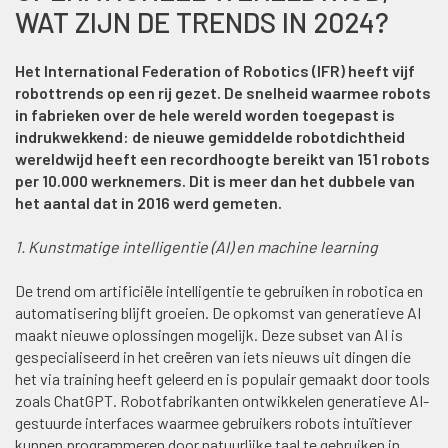
WAT ZIJN DE TRENDS IN 2024?
Het International Federation of Robotics (IFR) heeft vijf
robottrends op een rij gezet. De snelheid waarmee robots
in fabrieken over de hele wereld worden toegepast is
indrukwekkend: de nieuwe gemiddelde robotdichtheid
wereldwijd heeft een recordhoogte bereikt van 151 robots
per 10.000 werknemers. Dit is meer dan het dubbele van
het aantal dat in 2016 werd gemeten.
1. Kunstmatige intelligentie (AI) en machine learning
De trend om artificiële intelligentie te gebruiken in robotica en
automatisering blijft groeien. De opkomst van generatieve AI
maakt nieuwe oplossingen mogelijk. Deze subset van AI is
gespecialiseerd in het creëren van iets nieuws uit dingen die
het via training heeft geleerd en is populair gemaakt door tools
zoals ChatGPT. Robotfabrikanten ontwikkelen generatieve AI-
gestuurde interfaces waarmee gebruikers robots intuïtiever
kunnen programmeren door natuurlijke taal te gebruiken in