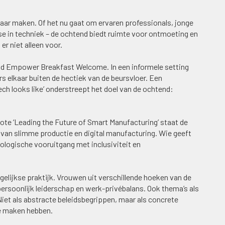
tbaar maken. Of het nu gaat om ervaren professionals, jonge
se in techniek – de ochtend biedt ruimte voor ontmoeting en
r niet alleen voor.
d Empower Breakfast Welcome. In een informele setting
 elkaar buiten de hectiek van de beursvloer. Een
ech looks like’ onderstreept het doel van de ochtend:
note ‘Leading the Future of Smart Manufacturing’ staat de
jd van slimme productie en digital manufacturing. Wie geeft
ologische vooruitgang met inclusiviteit en
elijkse praktijk. Vrouwen uit verschillende hoeken van de
ersoonlijk leiderschap en werk-privébalans. Ook thema’s als
iet als abstracte beleidsbegrippen, maar als concrete
e maken hebben.