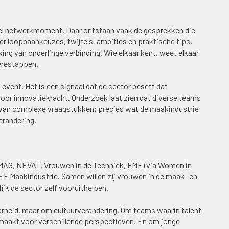
eel netwerkmoment. Daar ontstaan vaak de gesprekken die
ver loopbaankeuzes, twijfels, ambities en praktische tips.
rking van onderlinge verbinding. Wie elkaar kent, weet elkaar
ièrestappen.
vent. Het is een signaal dat de sector beseft dat
voor innovatiekracht. Onderzoek laat zien dat diverse teams
en van complexe vraagstukken; precies wat de maakindustrie
erandering.
IMAG, NEVAT, Vrouwen in de Techniek, FME (via Women in
F Maakindustrie. Samen willen zij vrouwen in de maak- en
jk de sector zelf vooruithelpen.
baarheid, maar om cultuurverandering. Om teams waarin talent
e maakt voor verschillende perspectieven. En om jonge