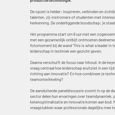
productietechnologie.
De opzet is helder: inspireren, verbinden en zich
talenten, zij-instromers of studenten met interes
herkenning. De onderliggende boodschap: je staat e
Het programma start om 9 uur met een zogenoem
met een gezamenlijk ontbijt ontmoeten deelnemers
fotomoment bij de wand ‘This is what a leader in t
leiderschap in techniek een gezicht geven.
Daarna verschuift de focus naar inhoud. In de key
vraag centraal hoe leiderschap eruitziet in een ti
richting aan innovatie? En hoe combineer je techn
teamontwikkeling?
De aansluitende paneldiscussie zoomt in op de dag
sector delen hun ervaringen over teamdynamiek, p
ketenoptimalisatie en innovatie komen aan bod. N
vraagstukken waar professionals dagelijks mee t