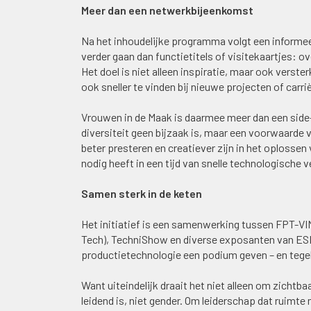
Meer dan een netwerkbijeenkomst
Na het inhoudelijke programma volgt een inform
verder gaan dan functietitels of visitekaartjes: o
Het doel is niet alleen inspiratie, maar ook verste
ook sneller te vinden bij nieuwe projecten of carr
Vrouwen in de Maak is daarmee meer dan een side-e
diversiteit geen bijzaak is, maar een voorwaarde 
beter presteren en creatiever zijn in het oploss
nodig heeft in een tijd van snelle technologische v
Samen sterk in de keten
Het initiatief is een samenwerking tussen FPT-V
Tech), TechniShow en diverse exposanten van ESE
productietechnologie een podium geven – en tegeli
Want uiteindelijk draait het niet alleen om zicht
leidend is, niet gender. Om leiderschap dat ruimt