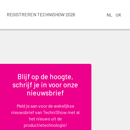
REGISTREREN TECHNISHOW 2026
NL
UK
Blijf op de hoogte,
schrijf je in voor onze
nieuwsbrief
Meld je aan voor de wekelijkse
nieuwsbrief van TechniShow met al
het nieuws uit de
productietechnologie!