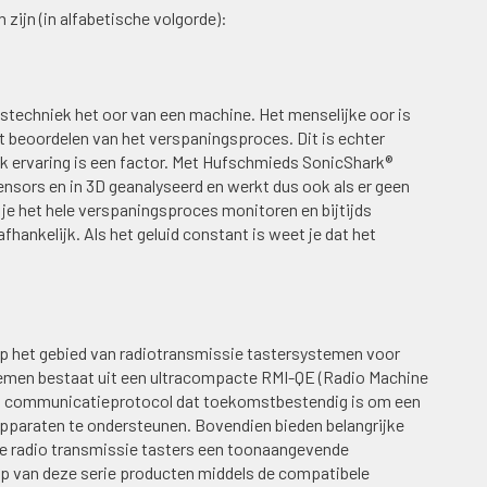
zijn (in alfabetische volgorde):
techniek het oor van een machine. Het menselijke oor is
t beoordelen van het verspaningsproces. Dit is echter
ok ervaring is een factor. Met Hufschmieds SonicShark®
ensors en in 3D geanalyseerd en werkt dus ook als er geen
e het hele verspaningsproces monitoren en bijtijds
afhankelijk. Als het geluid constant is weet je dat het
p het gebied van radiotransmissie tastersystemen voor
men bestaat uit een ultracompacte RMI-QE (Radio Machine
en communicatieprotocol dat toekomstbestendig is om een
paraten te ondersteunen. Bovendien bieden belangrijke
e radio transmissie tasters een toonaangevende
-up van deze serie producten middels de compatibele