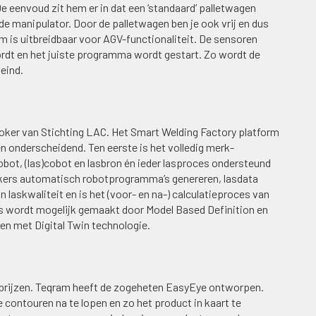
e eenvoud zit hem er in dat een ‘standaard’ palletwagen
de manipulator. Door de palletwagen ben je ook vrij en dus
em is uitbreidbaar voor AGV-functionaliteit. De sensoren
rdt en het juiste programma wordt gestart. Zo wordt de
eind.
oker van Stichting LAC. Het Smart Welding Factory platform
n onderscheidend. Ten eerste is het volledig merk-
robot, (las)cobot en lasbron én ieder lasproces ondersteund
kers automatisch robotprogramma’s genereren, lasdata
 laskwaliteit en is het (voor- en na-) calculatieproces van
es wordt mogelijk gemaakt door Model Based Definition en
n met Digital Twin technologie.
 prijzen. Teqram heeft de zogeheten EasyEye ontworpen.
contouren na te lopen en zo het product in kaart te