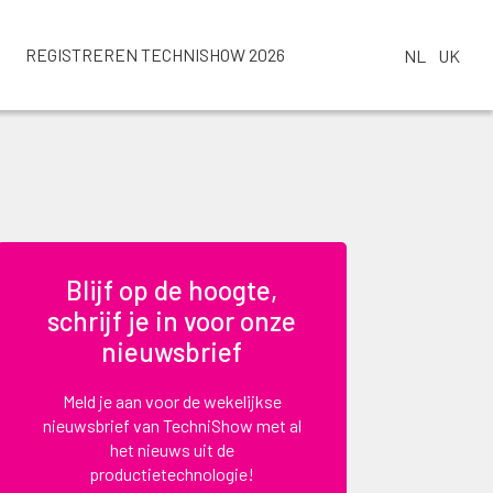
REGISTREREN TECHNISHOW 2026
NL
UK
Blijf op de hoogte,
schrijf je in voor onze
nieuwsbrief
Meld je aan voor de wekelijkse
nieuwsbrief van TechniShow met al
het nieuws uit de
productietechnologie!