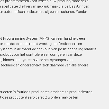
moet programmeren voor ieder nieuw product, maar deze
applicatie die hiervan gebruik maakt is de EasyGrinder.
en automatisch ontbramen, slijpen en schuren. Zonder
bot Programming System (VRPS) kan een handheld een
amma dat door de robot wordt geperfectioneerd en
systeem in de markt de eenvoud van positiebepaling middels
asrobot voor het controleren en corrigeren van deze
ng binnen het systeem voor het opvangen van
techniek en onderscheidt zich daarmee van alle andere
oduceren is foutloos produceren omdat elke productiestap
tloze producten (zero defect) worden faalkosten