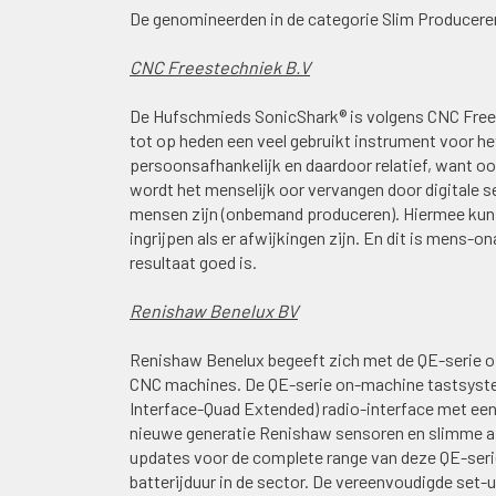
De genomineerden in de categorie Slim Produceren 
CNC Freestechniek B.V
De Hufschmieds SonicShark® is volgens CNC Frees
tot op heden een veel gebruikt instrument voor he
persoonsafhankelijk en daardoor relatief, want o
wordt het menselijk oor vervangen door digitale s
mensen zijn (onbemand produceren). Hiermee kun j
ingrijpen als er afwijkingen zijn. En dit is mens-on
resultaat goed is.
Renishaw Benelux BV
Renishaw Benelux begeeft zich met de QE-serie o
CNC machines. De QE-serie on-machine tastsyste
Interface-Quad Extended) radio-interface met e
nieuwe generatie Renishaw sensoren en slimme ap
updates voor de complete range van deze QE-seri
batterijduur in de sector. De vereenvoudigde set