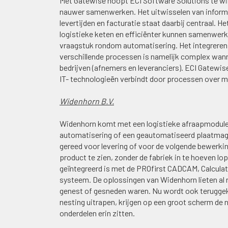
Met Gatewise hoopt ECI Software Solutions te wi
nauwer samenwerken. Het uitwisselen van informa
levertijden en facturatie staat daarbij centraal. H
logistieke keten en efficiënter kunnen samenwerke
vraagstuk rondom automatisering. Het integreren 
verschillende processen is namelijk complex wan
bedrijven (afnemers en leveranciers). ECI Gatewis
IT- technologieën verbindt door processen over m
Widenhorn B.V.
Widenhorn komt met een logistieke afraapmodule
automatisering of een geautomatiseerd plaatmaga
gereed voor levering of voor de volgende bewerking.
product te zien, zonder de fabriek in te hoeven l
geïntegreerd is met de PROfirst CADCAM, Calculat
systeem. De oplossingen van Widenhorn lieten al 
genest of gesneden waren. Nu wordt ook teruggek
nesting uitrapen, krijgen op een groot scherm de n
onderdelen erin zitten.