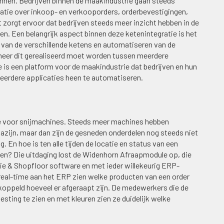
nnen. Bedrijven binnen de maakindustrie gaan steeds
tie over inkoop- en verkooporders, orderbevestigingen,
et zorgt ervoor dat bedrijven steeds meer inzicht hebben in de
n. Een belangrijk aspect binnen deze ketenintegratie is het
van de verschillende ketens en automatiseren van de
neer dit gerealiseerd moet worden tussen meerdere
e is een platform voor de maakindustrie dat bedrijven en hun
eerdere applicaties heen te automatiseren.
 voor snijmachines. Steeds meer machines hebben
zijn, maar dan zijn de gesneden onderdelen nog steeds niet
 En hoe is ten alle tijden de locatie en status van een
open? Die uitdaging lost de Widenhorn Afraapmodule op, die
ie & Shopfloor software en met ieder willekeurig ERP-
real-time aan het ERP zien welke producten van een order
oppeld hoeveel er afgeraapt zijn. De medewerkers die de
esting te zien en met kleuren zien ze duidelijk welke