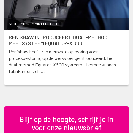
31 JULI 2026 - 2 MIN LEESTIJD
RENISHAW INTRODUCEERT DUAL-METHOD
MEETSYSTEEM EQUATOR-X 500
Renishaw heeft zijn nieuwste oplossing voor
procesbesturing op de werkvloer geïntroduceerd: het
dual-method Equator-X 500 systeem. Hiermee kunnen
fabrikanten zelf …
Blijf op de hoogte, schrijf je in
voor onze nieuwsbrief