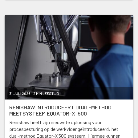
31 JULI 2026 - 2 MIN LEESTIJD
RENISHAW INTRODUCEERT DUAL-METHOD
MEETSYSTEEM EQUATOR-X 500
Renishaw heeft zijn nieuwste oplossing voor
procesbesturing op de werkvloer geïntroduceerd: het
dual-method Equator-X 500 systeem. Hiermee kunnen