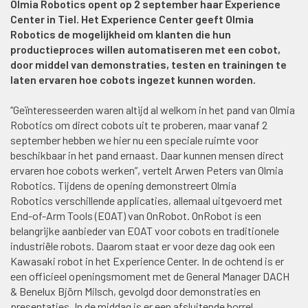
Olmia Robotics opent op 2 september haar Experience
Center in Tiel. Het Experience Center geeft Olmia
Robotics de mogelijkheid om klanten die hun
productieproces willen automatiseren met een cobot,
door middel van demonstraties, testen en trainingen te
laten ervaren hoe cobots ingezet kunnen worden.
“Geïnteresseerden waren altijd al welkom in het pand van Olmia
Robotics om direct cobots uit te proberen, maar vanaf 2
september hebben we hier nu een speciale ruimte voor
beschikbaar in het pand ernaast.
Daar kunnen mensen direct
ervaren hoe cobots werken”, vertelt Arwen Peters van Olmia
Robotics.
Tijdens de opening demonstreert Olmia
Robotics verschillende applicaties, allemaal uitgevoerd met
End-of-Arm Tools (EOAT) van OnRobot. OnRobot is een
belangrijke aanbieder van EOAT voor cobots en traditionele
industriële robots. Daarom staat er voor deze dag ook een
Kawasaki robot in het Experience Center.
In de ochtend is er
een officieel openingsmoment met de General Manager DACH
& Benelux Björn Milsch, gevolgd door demonstraties en
presentaties. In de middag is er een afsluitende borrel.