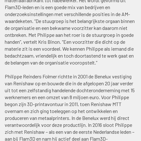
materiaalfabrikant tot nabewerker. Het wordt gevormd uit
Flam3D-leden en is een goede mix van bedrijven en
onderzoeksinstellingen met verschillende posities in de AM-
waardeketen. “De stuugroep is het belangrijkste orgaan binnen
de organisatie en een bekwame voorzitter kan daarom niet
ontbreken. Met Philippe aan het roer is de stuurgroep in goede
handen”, vertelt Kris Binon. “Een voorzitter die dicht op de
materie zit is een voordeel. We kennen Philippe als iemand die
bedachtzaam, vriendelijk en toch doortastend te werk gaat en
de belangen van de organisatie vooropstelt.”
Philippe Reinders Folmer richtte in 2001 de Benelux vestiging
van Renishaw op en bouwde die in de afgelopen 20 jaar verder
uit tot een zelfstandig handelende dochteronderneming met 15
werknemers en een omzet van 8 miljoen euro. Voor Philippe
begon zijn 3D-printavontuur in 2011, toen Renishaw MTT
overnam en zich ging toeleggen op het ontwikkelen en
produceren van metaalprinters. In de Benelux werd hij direct
verantwoordelijk voor deze productlijn. In 2016 sloot Philippe
zich met Renishaw – als een van de eerste Nederlandse leden –
aan bij Flam3D en nam hij actief deel aan Flam3D-