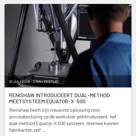
31 JULI 2026 - 2 MIN LEESTIJD
RENISHAW INTRODUCEERT DUAL-METHOD
MEETSYSTEEM EQUATOR-X 500
Renishaw heeft zijn nieuwste oplossing voor
procesbesturing op de werkvloer geïntroduceerd: het
dual-method Equator-X 500 systeem. Hiermee kunnen
fabrikanten zelf …