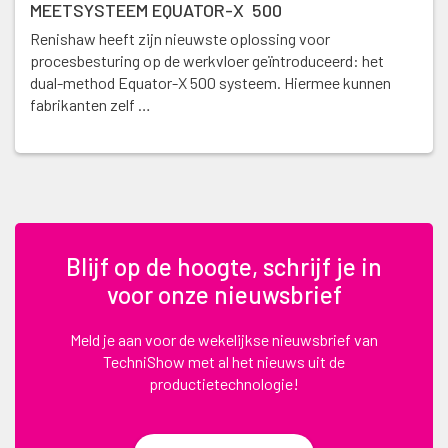
MEETSYSTEEM EQUATOR-X 500
Renishaw heeft zijn nieuwste oplossing voor
procesbesturing op de werkvloer geïntroduceerd: het
dual-method Equator-X 500 systeem. Hiermee kunnen
fabrikanten zelf …
Blijf op de hoogte, schrijf je in
voor onze nieuwsbrief
Meld je aan voor de wekelijkse nieuwsbrief van
TechniShow met al het nieuws uit de
productietechnologie!