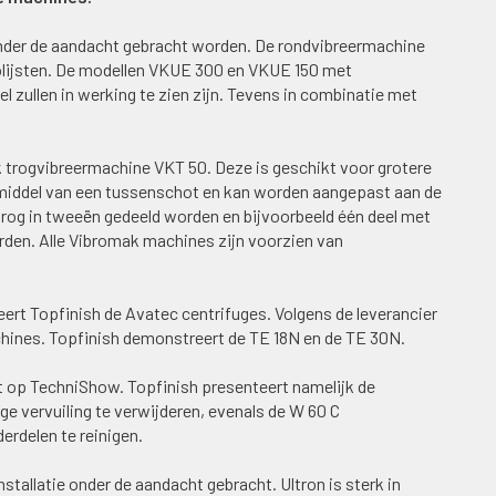
nder de aandacht gebracht worden. De rondvibreermachine
olijsten. De modellen VKUE 300 en VKUE 150 met
zullen in werking te zien zijn. Tevens in combinatie met
 trogvibreermachine VKT 50. Deze is geschikt voor grotere
 middel van een tussenschot en kan worden aangepast aan de
rog in tweeën gedeeld worden en bijvoorbeeld één deel met
rden. Alle Vibromak machines zijn voorzien van
ert Topfinish de Avatec centrifuges. Volgens de leverancier
chines. Topfinish demonstreert de TE 18N en de TE 30N.
 op TechniShow. Topfinish presenteert namelijk de
 vervuiling te verwijderen, evenals de W 60 C
rdelen te reinigen.
stallatie onder de aandacht gebracht. Ultron is sterk in