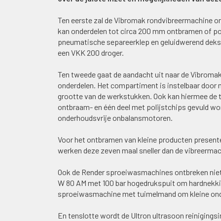
Ten eerste zal de Vibromak rondvibreermachine o
kan onderdelen tot circa 200 mm ontbramen of p
pneumatische separeerklep en geluidwerend deksel 
een VKK 200 droger.
Ten tweede gaat de aandacht uit naar de Vibromak
onderdelen. Het compartiment is instelbaar door
grootte van de werkstukken. Ook kan hiermee de t
ontbraam- en één deel met polijstchips gevuld wo
onderhoudsvrije onbalansmotoren.
Voor het ontbramen van kleine producten presente
werken deze zeven maal sneller dan de vibreerma
Ook de Render sproeiwasmachines ontbreken niet
W 80 AM met 100 bar hogedrukspuit om hardnekkige
sproeiwasmachine met tuimelmand om kleine onde
En tenslotte wordt de Ultron ultrasoon reinigingsin