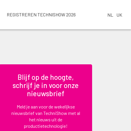
REGISTREREN TECHNISHOW 2026
NL
UK
Blijf op de hoogte,
schrijf je in voor onze
nieuwsbrief
Meld je aan voor de wekelijkse
nieuwsbrief van TechniShow met al
het nieuws uit de
productietechnologie!