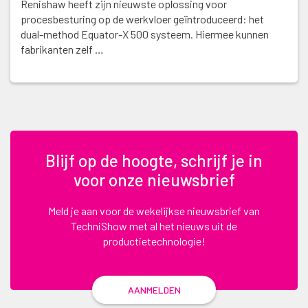
Renishaw heeft zijn nieuwste oplossing voor
procesbesturing op de werkvloer geïntroduceerd: het
dual-method Equator-X 500 systeem. Hiermee kunnen
fabrikanten zelf …
Blijf op de hoogte, schrijf je in
voor onze nieuwsbrief
Meld je aan voor de wekelijkse nieuwsbrief van
TechniShow met al het nieuws uit de
productietechnologie!
AANMELDEN