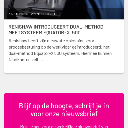
31 JULI 2026 - 2 MIN LEESTIJD
RENISHAW INTRODUCEERT DUAL-METHOD
MEETSYSTEEM EQUATOR-X 500
Renishaw heeft zijn nieuwste oplossing voor
procesbesturing op de werkvloer geïntroduceerd: het
dual-method Equator-X 500 systeem. Hiermee kunnen
fabrikanten zelf …
Blijf op de hoogte, schrijf je in
voor onze nieuwsbrief
Meld je aan voor de wekelijkse nieuwsbrief van