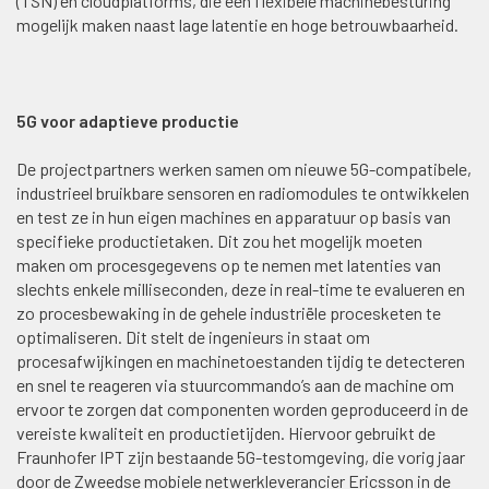
(TSN) en cloudplatforms, die een flexibele machinebesturing
mogelijk maken naast lage latentie en hoge betrouwbaarheid.
5G voor adaptieve productie
De projectpartners werken samen om nieuwe 5G-compatibele,
industrieel bruikbare sensoren en radiomodules te ontwikkelen
en test ze in hun eigen machines en apparatuur op basis van
specifieke productietaken. Dit zou het mogelijk moeten
maken om procesgegevens op te nemen met latenties van
slechts enkele milliseconden, deze in real-time te evalueren en
zo procesbewaking in de gehele industriële procesketen te
optimaliseren. Dit stelt de ingenieurs in staat om
procesafwijkingen en machinetoestanden tijdig te detecteren
en snel te reageren via stuurcommando’s aan de machine om
ervoor te zorgen dat componenten worden geproduceerd in de
vereiste kwaliteit en productietijden. Hiervoor gebruikt de
Fraunhofer IPT zijn bestaande 5G-testomgeving, die vorig jaar
door de Zweedse mobiele netwerkleverancier Ericsson in de