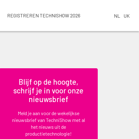
REGISTREREN TECHNISHOW 2026
NL
UK
Blijf op de hoogte,
schrijf je in voor onze
nieuwsbrief
Meld je aan voor de wekelijkse
nieuwsbrief van TechniShow met al
het nieuws uit de
productietechnologie!