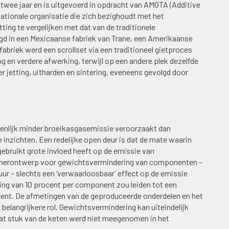
twee jaar en is uitgevoerd in opdracht van AMGTA (Additive
ationale organisatie die zich bezighoudt met het
ing te vergelijken met dat van de traditionele
d in een Mexicaanse fabriek van Trane, een Amerikaanse
fabriek werd een scrollset via een traditioneel gietproces
g en verdere afwerking, terwijl op een andere plek dezelfde
r jetting, uitharden en sintering, eveneens gevolgd door
zienlijk minder broeikasgasemissie veroorzaakt dan
 inzichten. Een redelijke open deur is dat de mate waarin
ebruikt grote invloed heeft op de emissie van
at herontwerp voor gewichtsvermindering van componenten –
tuur – slechts een ‘verwaarloosbaar’ effect op de emissie
ging van 10 procent per component zou leiden tot een
cent. De afmetingen van de geproduceerde onderdelen en het
 belangrijkere rol. Gewichtsvermindering kan uiteindelijk
dat stuk van de keten werd niet meegenomen in het