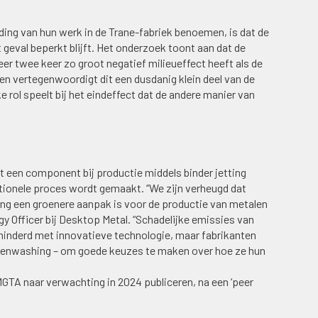
ding van hun werk in de Trane-fabriek benoemen, is dat de
 geval beperkt blijft. Het onderzoek toont aan dat de
r twee keer zo groot negatief milieueffect heeft als de
een vertegenwoordigt dit een dusdanig klein deel van de
e rol speelt bij het eindeffect dat de andere manier van
at een component bij productie middels binder jetting
aditionele proces wordt gemaakt. “We zijn verheugd dat
ing een groenere aanpak is voor de productie van metalen
gy Officer bij Desktop Metal. “Schadelijke emissies van
inderd met innovatieve technologie, maar fabrikanten
eenwashing – om goede keuzes te maken over hoe ze hun
MGTA naar verwachting in 2024 publiceren, na een ‘peer