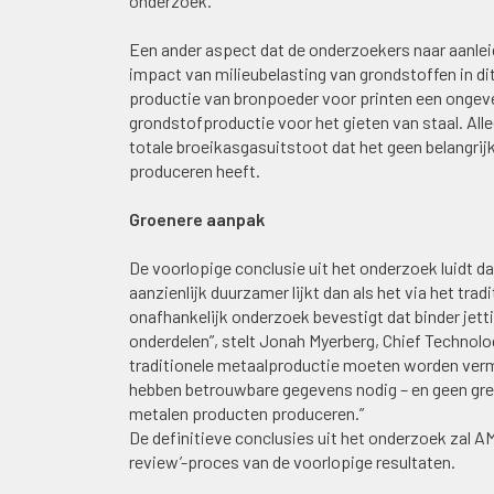
onderzoek.
Een ander aspect dat de onderzoekers naar aanlei
impact van milieubelasting van grondstoffen in dit
productie van bronpoeder voor printen een ongevee
grondstofproductie voor het gieten van staal. All
totale broeikasgasuitstoot dat het geen belangrijk
produceren heeft.
Groenere aanpak
De voorlopige conclusie uit het onderzoek luidt d
aanzienlijk duurzamer lijkt dan als het via het tr
onafhankelijk onderzoek bevestigt dat binder jett
onderdelen”, stelt Jonah Myerberg, Chief Technolo
traditionele metaalproductie moeten worden verm
hebben betrouwbare gegevens nodig – en geen gr
metalen producten produceren.”
De definitieve conclusies uit het onderzoek zal A
review’-proces van de voorlopige resultaten.