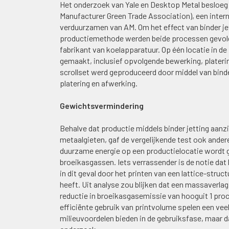
Het onderzoek van Yale en Desktop Metal besloeg 
Manufacturer Green Trade Association), een intern
verduurzamen van AM. Om het effect van binder jett
productiemethode werden beide processen gevolg
fabrikant van koelapparatuur. Op één locatie in de 
gemaakt, inclusief opvolgende bewerking, platerin
scrollset werd geproduceerd door middel van binde
platering en afwerking.
Gewichtsvermindering
Behalve dat productie middels binder jetting aan
metaalgieten, gaf de vergelijkende test ook andere
duurzame energie op een productielocatie wordt g
broeikasgassen. Iets verrassender is de notie d
in dit geval door het printen van een lattice-struc
heeft. Uit analyse zou blijken dat een massaverla
reductie in broeikasgasemissie van hooguit 1 pro
efficiënte gebruik van printvolume spelen een veel
milieuvoordelen bieden in de gebruiksfase, maar 