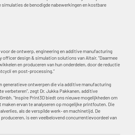
 simulaties de benodigde nabewerkingen en kostbare
ol voor de ontwerp, engineering en additive manufacturing
officer design & simulation solutions van Altair. “Daarmee
wikkelen en produceren van hun onderdelen, door de reductie
ntcycli en post-processing.”
ken generatieve ontwerpen die via additive manufacturing
e verbeteren”, zegt Dr. Jukka Pakkanen, additive
mbh. “Inspire Print3D biedt ons nieuwe mogelijkheden om
t maken ervan te analyseren op mogelijke printfouten. Die
lverlies, als de verspilde werk- en machinetijd. De
 produceren, is een veelbelovend concurrentievoordeel van