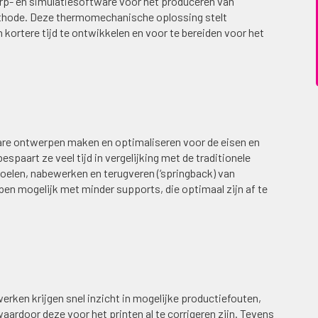
werp- en simulatiesoftware voor het produceren van
methode. Deze thermomechanische oplossing stelt
 kortere tijd te ontwikkelen en voor te bereiden voor het
re ontwerpen maken en optimaliseren voor de eisen en
spaart ze veel tijd in vergelijking met de traditionele
koelen, nabewerken en terugveren (‘springback) van
en mogelijk met minder supports, die optimaal zijn af te
erken krijgen snel inzicht in mogelijke productiefouten,
aardoor deze voor het printen al te corrigeren zijn. Tevens