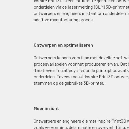
Inspire Print3D is een intuïtief te gebruiken ont
onderdelen via de ‘laser melting’ (SLM) 3D-print
ontwerpers en engineers in staat om onderdelen in
additive manufacturing proces.
Ontwerpen en optimaliseren
Ontwerpers kunnen voortaan met dezelfde softwa
procesvariabelen voor het produceren ervan. Dat be
iteratieve simulatiecycli voor de printopbouw, af
onderdelen. Tevens maakt Inspire Print3D ontwerp
stemmen op de gebruikte 3D-printer.
Meer inzicht
Ontwerpers en engineers die met Inspire Print3D w
zoals vervorming, delaminatie en oververhitting, w