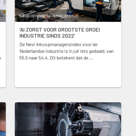
5 AUGUSTUS 2026 - 3 MIN LEESTIJD
‘AI ZORGT VOOR GROOTSTE GROEI
INDUSTRIE SINDS 2022’
De Nevi Inkoopmanagersindex voor de
Nederlandse industrie is in juli iets gedaald, van
n
55,5 naar 54,4. Dit betekent dat de …