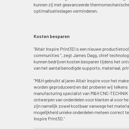
kunnen zij met geavanceerde thermomechanische
optimalisatieslagen verminderen.
Kosten besparen
“Altair Inspire Print3D is een nieuwe productieto
communities ”, zegt James Dagg, chief technology 
kunnen bedrijven kosten besparen tijdens het ont
van het aantal benodigde supports, materiaal, pri
“M&H gebruikt al jaren Altair Inspire voor het ma
worden geproduceerd en dat proberen wij telkens t
manufacturing specialist van M&H CNC-TECHNIK G
ontwerpen van onderdelen voor klanten al voor he
zijn namelijk zowel kostbaar vanwege het materiaa
mogelijkheid unieke onderdelen meteen correct te
Inspire Print3D.”