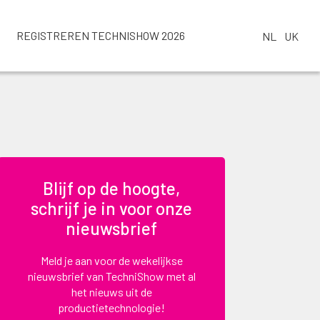
REGISTREREN TECHNISHOW 2026
NL
UK
Blijf op de hoogte,
schrijf je in voor onze
nieuwsbrief
Meld je aan voor de wekelijkse
nieuwsbrief van TechniShow met al
het nieuws uit de
productietechnologie!