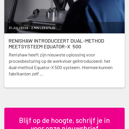
31 JULI 2026 - 2 MIN LEESTIJD
RENISHAW INTRODUCEERT DUAL-METHOD
MEETSYSTEEM EQUATOR-X 500
Renishaw heeft zijn nieuwste oplossing voor
procesbesturing op de werkvloer geïntroduceerd: het
dual-method Equator-X 500 systeem. Hiermee kunnen
fabrikanten zelf …
Blijf op de hoogte, schrijf je in
voor onze nieuwsbrief