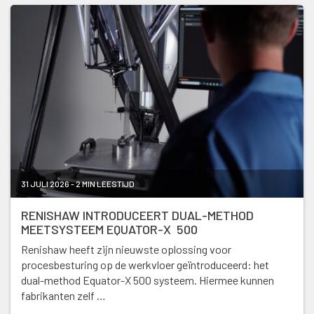
31 JULI 2026 - 2 MIN LEESTIJD
RENISHAW INTRODUCEERT DUAL-METHOD
MEETSYSTEEM EQUATOR-X 500
Renishaw heeft zijn nieuwste oplossing voor
procesbesturing op de werkvloer geïntroduceerd: het
dual-method Equator-X 500 systeem. Hiermee kunnen
fabrikanten zelf …