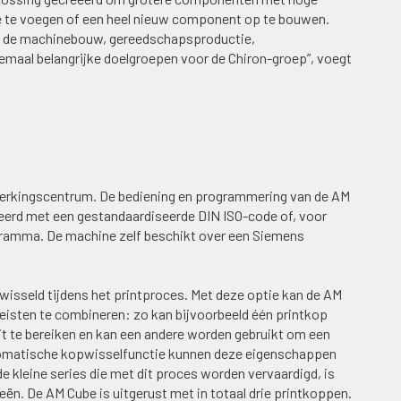
oe te voegen of een heel nieuw component op te bouwen.
in de machinebouw, gereedschapsproductie,
llemaal belangrijke doelgroepen voor de Chiron-groep”, voegt
erkingscentrum. De bediening en programmering van de AM
eerd met een gestandaardiseerde DIN ISO-code of, voor
mma. De machine zelf beschikt over een Siemens
isseld tijdens het printproces. Met deze optie kan de AM
eisten te combineren: zo kan bijvoorbeeld één printkop
t te bereiken en kan een andere worden gebruikt om een
utomatische kopwisselfunctie kunnen deze eigenschappen
kleine series die met dit proces worden vervaardigd, is
trieën. De AM Cube is uitgerust met in totaal drie printkoppen.