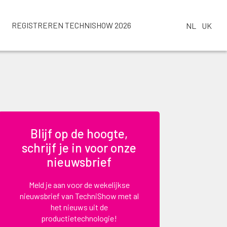
REGISTREREN TECHNISHOW 2026
NL
UK
Blijf op de hoogte,
schrijf je in voor onze
nieuwsbrief
Meld je aan voor de wekelijkse
nieuwsbrief van TechniShow met al
het nieuws uit de
productietechnologie!