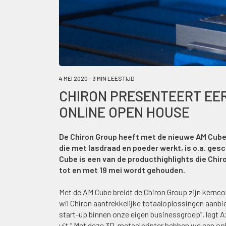
4 MEI 2020 - 3 MIN LEESTIJD
CHIRON PRESENTEERT EE
ONLINE OPEN HOUSE
De Chiron Group heeft met de nieuwe AM Cube
die met lasdraad en poeder werkt, is o.a. gesc
Cube is een van de producthighlights die Chir
tot en met 19 mei wordt gehouden.
Met de AM Cube breidt de Chiron Group zijn kernc
wil Chiron aantrekkelijke totaaloplossingen aanbie
start-up binnen onze eigen businessgroep”, legt A
uit.” Met deze 3D-metaalprinter hebben we een 