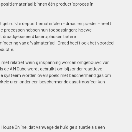
positiemateriaal binnen één productieproces in
 gebruikte depositiematerialen – draad en poeder – heeft
ide processen hebben hun toepassingen: hoewel
dt draadgebaseerd laseroplassen betere
indering van afvalmateriaal. Draad heeft ook het voordeel
oductie.
n met relatief weinig inspanning worden omgebouwd van
Als de AM Cube wordt gebruikt om bijzonder reactieve
 hele systeem worden overspoeld met beschermend gas om
enkele uren onder een beschermende gasatmosfeer kan
 House Online, dat vanwege de huidige situatie als een