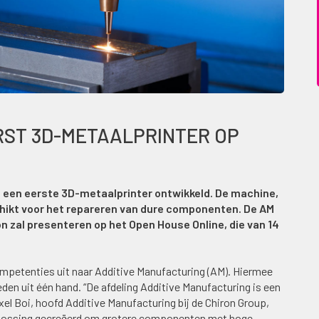
RST 3D-METAALPRINTER OP
 een eerste 3D-metaalprinter ontwikkeld. De machine
,
hikt voor het
repareren van dure componenten. De AM
on zal presenteren op het Open House Online, die van 14
ompetenties uit naar Additive Manufacturing (AM). Hiermee
den uit één hand. “De afdeling Additive Manufacturing is een
xel Boi, hoofd Additive Manufacturing bij de Chiron Group,
oplossing gecreëerd om grotere componenten met hoge