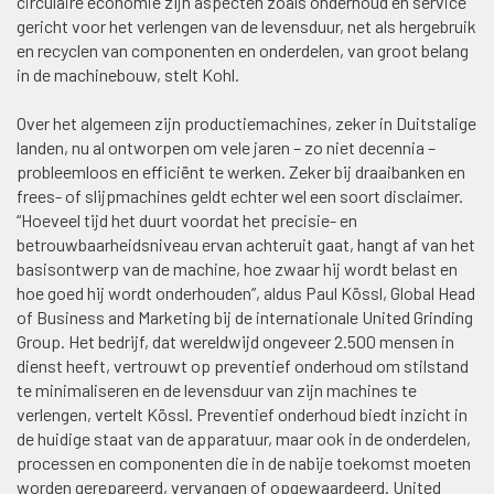
circulaire economie zijn aspecten zoals onderhoud en service
gericht voor het verlengen van de levensduur, net als hergebruik
en recyclen van componenten en onderdelen, van groot belang
in de machinebouw, stelt Kohl.
Over het algemeen zijn productiemachines, zeker in Duitstalige
landen, nu al ontworpen om vele jaren – zo niet decennia –
probleemloos en efficiënt te werken. Zeker bij draaibanken en
frees- of slijpmachines geldt echter wel een soort disclaimer.
“Hoeveel tijd het duurt voordat het precisie- en
betrouwbaarheidsniveau ervan achteruit gaat, hangt af van het
basisontwerp van de machine, hoe zwaar hij wordt belast en
hoe goed hij wordt onderhouden”, aldus Paul Kössl, Global Head
of Business and Marketing bij de internationale United Grinding
Group. Het bedrijf, dat wereldwijd ongeveer 2.500 mensen in
dienst heeft, vertrouwt op preventief onderhoud om stilstand
te minimaliseren en de levensduur van zijn machines te
verlengen, vertelt Kössl. Preventief onderhoud biedt inzicht in
de huidige staat van de apparatuur, maar ook in de onderdelen,
processen en componenten die in de nabije toekomst moeten
worden gerepareerd, vervangen of opgewaardeerd. United