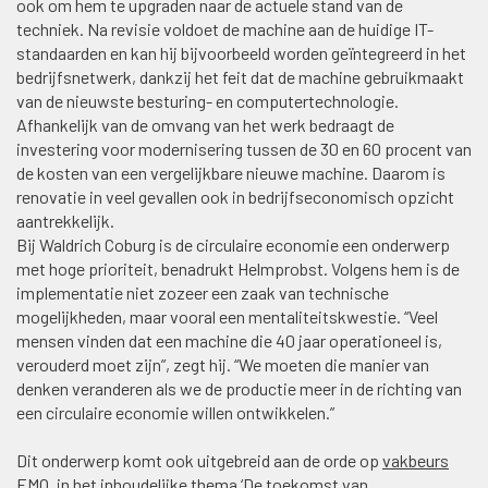
ook om hem te upgraden naar de actuele stand van de
techniek. Na revisie voldoet de machine aan de huidige IT-
standaarden en kan hij bijvoorbeeld worden geïntegreerd in het
bedrijfsnetwerk, dankzij het feit dat de machine gebruikmaakt
van de nieuwste besturing- en computertechnologie.
Afhankelijk van de omvang van het werk bedraagt de
investering voor modernisering tussen de 30 en 60 procent van
de kosten van een vergelijkbare nieuwe machine. Daarom is
renovatie in veel gevallen ook in bedrijfseconomisch opzicht
aantrekkelijk.
Bij Waldrich Coburg is de circulaire economie een onderwerp
met hoge prioriteit, benadrukt Helmprobst. Volgens hem is de
implementatie niet zozeer een zaak van technische
mogelijkheden, maar vooral een mentaliteitskwestie. “Veel
mensen vinden dat een machine die 40 jaar operationeel is,
verouderd moet zijn”, zegt hij. “We moeten die manier van
denken veranderen als we de productie meer in de richting van
een circulaire economie willen ontwikkelen.”
Dit onderwerp komt ook uitgebreid aan de orde op
vakbeurs
EMO
, in het inhoudelijke thema ‘De toekomst van