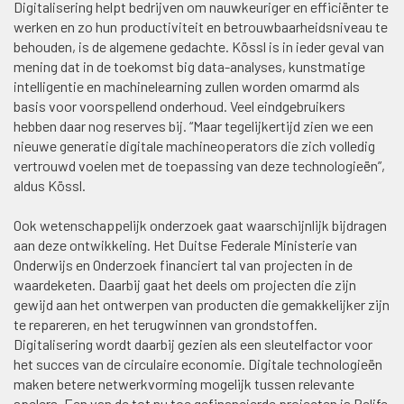
Digitalisering helpt bedrijven om nauwkeuriger en efficiënter te
werken en zo hun productiviteit en betrouwbaarheidsniveau te
behouden, is de algemene gedachte. Kössl is in ieder geval van
mening dat in de toekomst big data-analyses, kunstmatige
intelligentie en machinelearning zullen worden omarmd als
basis voor voorspellend onderhoud. Veel eindgebruikers
hebben daar nog reserves bij. “Maar tegelijkertijd zien we een
nieuwe generatie digitale machineoperators die zich volledig
vertrouwd voelen met de toepassing van deze technologieën”,
aldus Kössl.
Ook wetenschappelijk onderzoek gaat waarschijnlijk bijdragen
aan deze ontwikkeling. Het Duitse Federale Ministerie van
Onderwijs en Onderzoek financiert tal van projecten in de
waardeketen. Daarbij gaat het deels om projecten die zijn
gewijd aan het ontwerpen van producten die gemakkelijker zijn
te repareren, en het terugwinnen van grondstoffen.
Digitalisering wordt daarbij gezien als een sleutelfactor voor
het succes van de circulaire economie. Digitale technologieën
maken betere netwerkvorming mogelijk tussen relevante
spelers. Een van de tot nu toe gefinancierde projecten is Relife