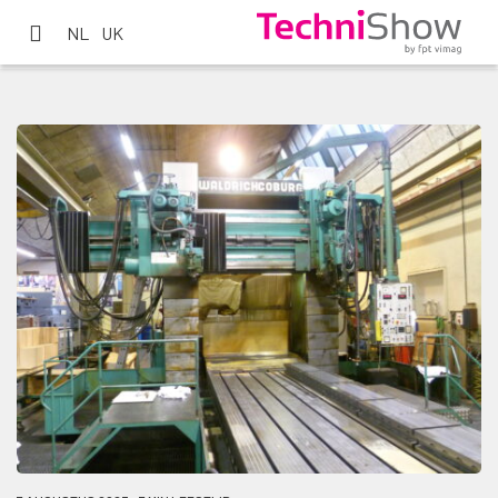
NL
UK