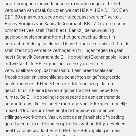
soort compacte bewerkingscentra worden ingezet bij het
verspanen van staal. Ook zien we dat HSK A, HSK C, HSK E en
BBT-30 opnames steeds meer toegepast worden”, vertelt
Ronny Booijink van Sandvik Coromant. BBT-30 is interessant
omdat het veel stabiliteit biedt. Dankzij de nauwkeurig
geslepen basisopname komt het gereedschap direct in
contact met de spindelneus. Dit verhoogt de stabiliteit. Om de
stabiliteit nog verder te verhogen en trillingen tegen te gaan
heeft Sandvik Coromant de EH-koppeling (Exchangable Head)
ontwikkeld. De EH-koppeling is een systeem met
verwisselbare kop, dat bestaat uit een breed scala aan
freeskoppen en verschillende schachten en geïntegreerde
basisopnames. EH heeft een modulair ontwerp dat erg
geschikt is in kleine bewerkingscentra met een beperkte
ruimte. De EH-koppeling is gebaseerd op een centrerende
schroefdraad, die een snelle montage van de koppen mogelijk
maakt. “Door de uitsteeklengte te beperken kunnen we
trillingen voorkomen. Vaak wordt de snijsnelheid of voeding
gereduceerd als er trillingen optreden, wat nadelige gevolgen
heeft voor de productiviteit. Met de EH-koppeling is meer