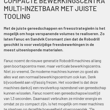
COMPACTE BEWERKINGSCENTRA
MULTI-INZETBAAR MET JUISTE
TOOLING
Met de juiste gereedschappen en freesstrategieën is het
mogelijk om hoge verspanende volumes te realiseren. Zo
laten Fanuc en Sandvik Coromant zien dat de Robodrill
geschikt is voor veelzijdige freesbewerkingen in de
meest uiteenlopende materialen.
Fanuc noemt de nieuwe generatie Robodrill machines al lang
geen boortapcentra meer, maar verticale bewerkingscentra.
Niet zo vreemd. De moderne machines kunnen zo goed als
alles wat een normaal bewerkingscentrum ook kan. Denk
bijvoorbeeld aan vijfassig frezen. Het voordeel is dat deze
machines dankzij een revolverkop razendsnel van gereedschap
kunnen wisselen. Fanuc noemt een gereedschapswisseltijd
van 1,3 seconden. Daarnaast verbruiken ze minder energie en
omdat ze zo compact zijn, is het mogelijk om meer machines
te plaatsen op dezelfde hoeveelheid vloeroppervlak. “De