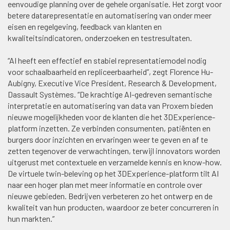
eenvoudige planning over de gehele organisatie. Het zorgt voor
betere datarepresentatie en automatisering van onder meer
eisen en regelgeving, feedback van klanten en
kwaliteitsindicatoren, onderzoeken en testresultaten.
“AI heeft een effectief en stabiel representatiemodel nodig
voor schaalbaarheid en repliceerbaarheid”, zegt Florence Hu-
Aubigny, Executive Vice President, Research & Development,
Dassault Systèmes. “De krachtige AI-gedreven semantische
interpretatie en automatisering van data van Proxem bieden
nieuwe mogelijkheden voor de klanten die het 3DExperience-
platform inzetten. Ze verbinden consumenten, patiënten en
burgers door inzichten en ervaringen weer te geven en af te
zetten tegenover de verwachtingen, terwijl innovators worden
uitgerust met contextuele en verzamelde kennis en know-how.
De virtuele twin-beleving op het 3DExperience-platform tilt AI
naar een hoger plan met meer informatie en controle over
nieuwe gebieden. Bedrijven verbeteren zo het ontwerp en de
kwaliteit van hun producten, waardoor ze beter concurreren in
hun markten.”