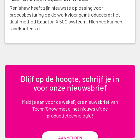
Renishaw heeft zijn nieuwste oplossing voor
procesbesturing op de werkvloer geïntroduceerd: het
dual-method Equator-X 500 systeem. Hiermee kunnen
fabrikanten zelf …
Blijf op de hoogte, schrijf je in
voor onze nieuwsbrief
Meld je aan voor de wekelijkse nieuwsbrief van
TechniShow met al het nieuws uit de
productietechnologie!
AANMELDEN