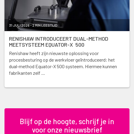
31 JULI 2026 - 2 MIN LEESTIJD
RENISHAW INTRODUCEERT DUAL-METHOD
MEETSYSTEEM EQUATOR-X 500
Renishaw heeft zijn nieuwste oplossing voor
procesbesturing op de werkvloer geïntroduceerd: het
dual-method Equator-X 500 systeem. Hiermee kunnen
fabrikanten zelf …
Blijf op de hoogte, schrijf je in
voor onze nieuwsbrief